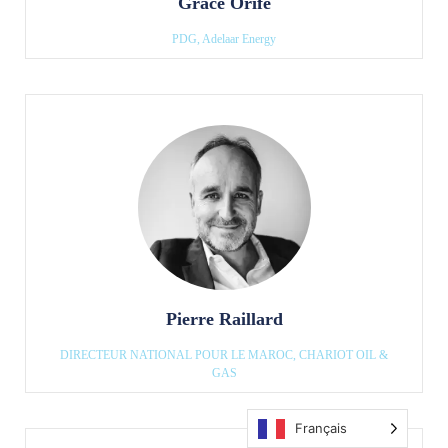
Grace Orife
PDG, Adelaar Energy
Pierre Raillard
DIRECTEUR NATIONAL POUR LE MAROC, CHARIOT OIL &
GAS
Français