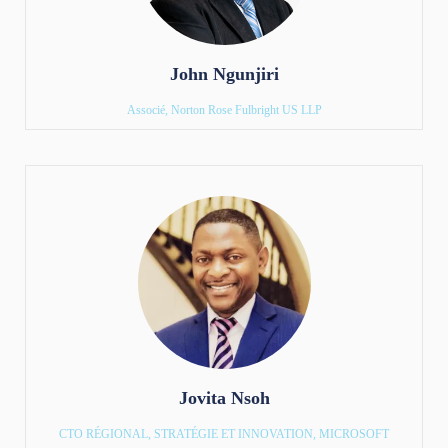
John Ngunjiri
Associé, Norton Rose Fulbright US LLP
Jovita Nsoh
CTO RÉGIONAL, STRATÉGIE ET INNOVATION, MICROSOFT