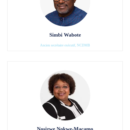
Simbi Wabote
Ancien secrétaire exécutif, NCDMB
Nosizwe Nokwe-Macamo