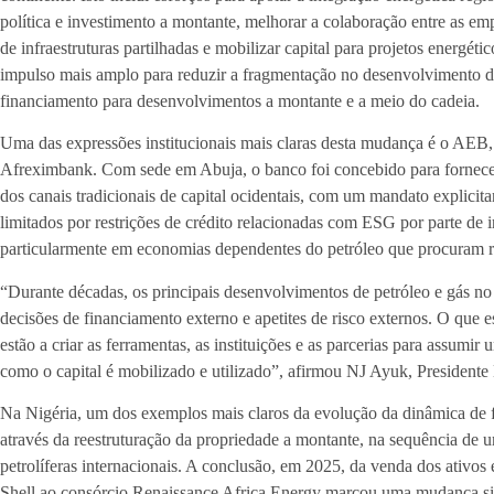
política e investimento a montante, melhorar a colaboração entre as emp
de infraestruturas partilhadas e mobilizar capital para projetos energét
impulso mais amplo para reduzir a fragmentação no desenvolvimento de
financiamento para desenvolvimentos a montante e a meio do cadeia.
Uma das expressões institucionais mais claras desta mudança é o AE
Afreximbank. Com sede em Abuja, o banco foi concebido para fornecer
dos canais tradicionais de capital ocidentais, com um mandato explicit
limitados por restrições de crédito relacionadas com ESG por parte de i
particularmente em economias dependentes do petróleo que procuram ren
“Durante décadas, os principais desenvolvimentos de petróleo e gás no
decisões de financiamento externo e apetites de risco externos. O que 
estão a criar as ferramentas, as instituições e as parcerias para assumi
como o capital é mobilizado e utilizado”, afirmou NJ Ayuk, President
Na Nigéria, um dos exemplos mais claros da evolução da dinâmica de f
através da reestruturação da propriedade a montante, na sequência de 
petrolíferas internacionais. A conclusão, em 2025, da venda dos ativo
Shell ao consórcio Renaissance Africa Energy marcou uma mudança sig