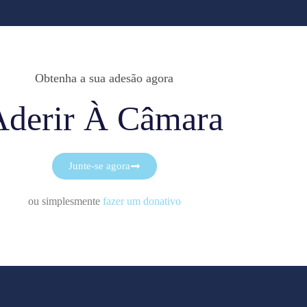
Obtenha a sua adesão agora
Aderir À Câmara
Junte-se agora
ou simplesmente
fazer um donativo