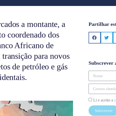
cados a montante, a
Partilhar es
to coordenado dos
anco Africano de
 transição para novos
Subscrever 
tos de petróleo e gás
identais.
Li e aceito a
p
Subscrever