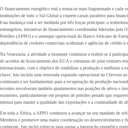
O financiamento energético está a tornar-se mais fragmentado e cada v
instituições de todo o Sul Global a criarem canais paralelos para finan
Esta mudança está a ser moldada por três forças principais: a reabertur
estrangeiros, iniciativas de financiamento coordenadas lideradas pela 
Petróleo (APPO) e o arranque operacional do Banco Africano de Energ
dependência de credores comerciais ocidentais e agências de crédito à 
Na Venezuela, a atividade a montante continuou a reabrir-se à partici
de acordos de licenciamento dos EUA e estruturas de joint ventures r
internacionais, com o objetivo de estabilizar a produção e melhorar a 
chave. Isto incluiu uma renovada expansão operacional da Chevron no 
continuam a ser fundamentais para a recuperação da produção nacional
recentes envolveram também ajustamentos nas posições de ativos e áre
existentes, particularmente em projetos de petróleo pesado que reque
mistura para manter a qualidade das exportações e a continuidade do a
Em toda a África, a APPO continuou a avançar no seu mandato de refor
Membros e promover uma maior coordenação no desenvolvimento e fin
continente. Isto inclui esforços para apoiar a integração energética re