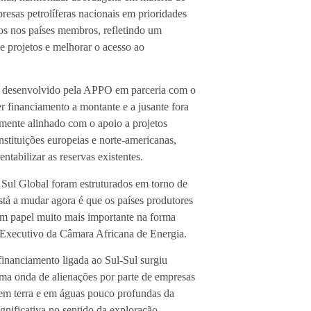
resas petrolíferas nacionais em prioridades
icos nos países membros, refletindo um
 projetos e melhorar o acesso ao
B, desenvolvido pela APPO em parceria com o
 financiamento a montante e a jusante fora
amente alinhado com o apoio a projetos
nstituições europeias e norte-americanas,
tabilizar as reservas existentes.
 Sul Global foram estruturados em torno de
está a mudar agora é que os países produtores
r um papel muito mais importante na forma
e Executivo da Câmara Africana de Energia.
inanciamento ligada ao Sul-Sul surgiu
uma onda de alienações por parte de empresas
s em terra e em águas pouco profundas da
nificativa no sentido da exploração