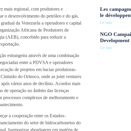
Les campagne
ez mais regional, com produtores e
le développe
ciar o desenvolvimento do petróleo e do gás.
Ler mais "
a gradual da Venezuela a operadores e capital
Organização Africana de Produtores de
NGO Campaig
ia (AEB), concebido para reduzir a
Development 
exportação.
Ler mais "
pação estrangeira através de uma combinação
enegociadas entre a PDVSA e operadores
execução de projetos em bacias produtoras-
Cinturão do Orinoco, onde as joint ventures
 após vários anos de declínio. Acordos mais
as de operação no âmbito das licenças
rem processos complexos de melhoramento e
bastecimento.
çar a cooperação entre os Estados-
anciamento do setor de hidrocarbonetos do
gional, harmonizar abordagens em matéria de