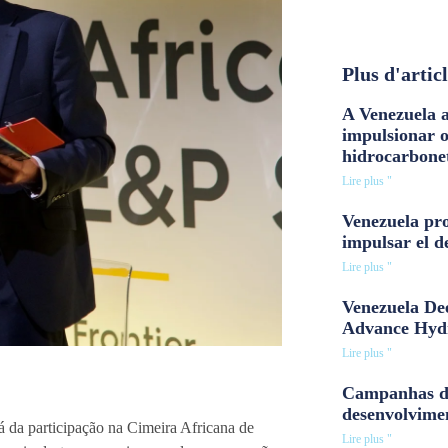
Plus d'artic
A Venezuela a
impulsionar 
hidrocarbone
Lire plus "
Venezuela pro
impulsar el d
Lire plus "
Venezuela Dee
Advance Hyd
Lire plus "
Campanhas d
desenvolvime
á da participação na Cimeira Africana de
Lire plus "