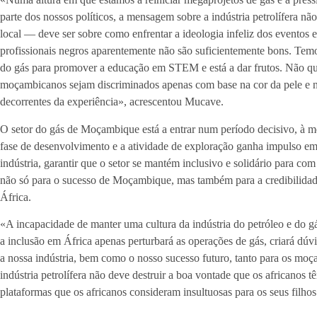
parte dos nossos políticos, a mensagem sobre a indústria petrolífera n
local — deve ser sobre como enfrentar a ideologia infeliz dos eventos e
profissionais negros aparentemente não são suficientemente bons. Temo
do gás para promover a educação em STEM e está a dar frutos. Não q
moçambicanos sejam discriminados apenas com base na cor da pele e nã
decorrentes da experiência», acrescentou Mucave.
O setor do gás de Moçambique está a entrar num período decisivo, à 
fase de desenvolvimento e a atividade de exploração ganha impulso em
indústria, garantir que o setor se mantém inclusivo e solidário para com
não só para o sucesso de Moçambique, mas também para a credibilidade
África.
«A incapacidade de manter uma cultura da indústria do petróleo e do 
a inclusão em África apenas perturbará as operações de gás, criará dúvi
a nossa indústria, bem como o nosso sucesso futuro, tanto para os mo
indústria petrolífera não deve destruir a boa vontade que os africanos
plataformas que os africanos consideram insultuosas para os seus filho