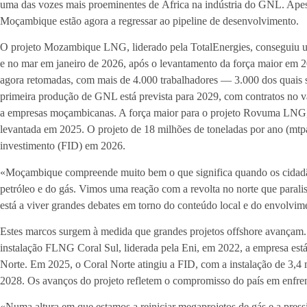
uma das vozes mais proeminentes de África na indústria do GNL. Apesa
Moçambique estão agora a regressar ao pipeline de desenvolvimento.
O projeto Mozambique LNG, liderado pela TotalEnergies, conseguiu um 
e no mar em janeiro de 2026, após o levantamento da força maior em 2
agora retomadas, com mais de 4.000 trabalhadores — 3.000 dos quai
primeira produção de GNL está prevista para 2029, com contratos no va
a empresas moçambicanas. A força maior para o projeto Rovuma LNG,
levantada em 2025. O projeto de 18 milhões de toneladas por ano (mtpa
investimento (FID) em 2026.
«Moçambique compreende muito bem o que significa quando os cidadãos
petróleo e do gás. Vimos uma reação com a revolta no norte que parali
está a viver grandes debates em torno do conteúdo local e do envolv
Estes marcos surgem à medida que grandes projetos offshore avançam.
instalação FLNG Coral Sul, liderada pela Eni, em 2022, a empresa es
Norte. Em 2025, o Coral Norte atingiu a FID, com a instalação de 3,4
2028. Os avanços do projeto refletem o compromisso do país em enfrent
«Numa altura em que estamos a reiniciar megaprojetos de gás e a press