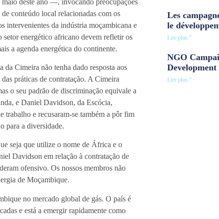
 maio deste ano —, invocando preocupações
 de conteúdo local relacionadas com os
Les campagne
le développe
 os intervenientes da indústria moçambicana e
setor energético africano devem refletir os
Lire plus "
mais a agenda energética do continente.
NGO Campaig
Development 
ça da Cimeira não tenha dado resposta aos
 das práticas de contratação. A Cimeira
Lire plus "
mas o seu padrão de discriminação equivale a
anda, e Daniel Davidson, da Escócia,
 de trabalho e recusaram-se também a pôr fim
no para a diversidade.
 seja que utilize o nome de África e o
niel Davidson em relação à contratação de
sideram ofensivo. Os nossos membros não
Energia de Moçambique.
ambique no mercado global de gás. O país é
écadas e está a emergir rapidamente como