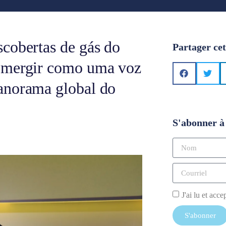
cobertas de gás do
Partager cet
 emergir como uma voz
anorama global do
S'abonner à 
J'ai lu et acce
S'abonner