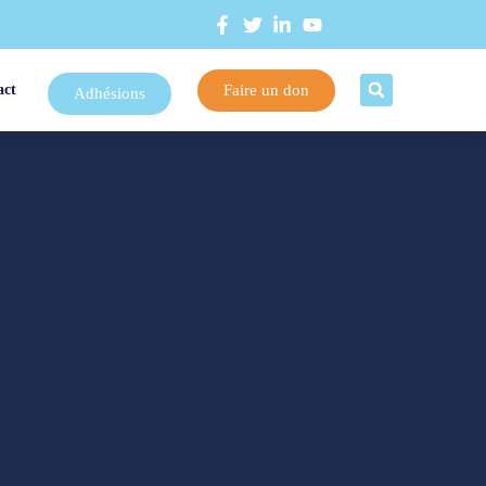
Faire un don
act
Adhésions