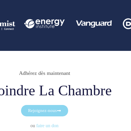
Adhérez dès maintenant
oindre La Chambre
Rejoignez-nous
ou
faire un don