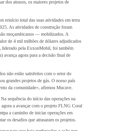
r dos atrasos, os maiores projetos de
reinício total das suas atividades em terra
025. As atividades de construção foram
s são moçambicanos — mobilizados. A
lor de 4 mil milhões de dólares adjudicados
 liderado pela ExxonMobil, foi também
) avança agora para a decisão final de
 não estão satisfeitos com o setor do
sou grandes projetos de gás. O nosso país
imento da comunidade», afirmou Mucave.
 Na sequência do início das operações na
tá agora a avançar com o projeto FLNG Coral
 mtpa a caminho de iniciar operações em
ar os desafios que atrasaram os projetos.
ionar para que haja perfurações e ação por