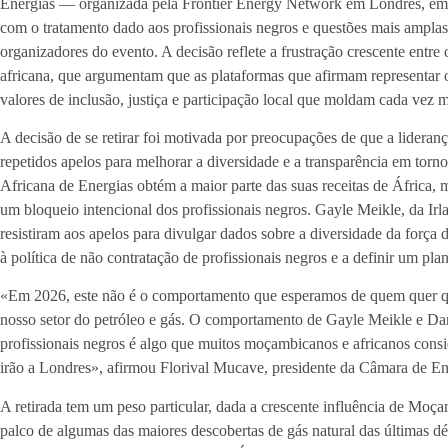
Energias — organizada pela Frontier Energy Network em Londres, em
com o tratamento dado aos profissionais negros e questões mais amplas
organizadores do evento. A decisão reflete a frustração crescente entre
africana, que argumentam que as plataformas que afirmam representar o 
valores de inclusão, justiça e participação local que moldam cada vez 
A decisão de se retirar foi motivada por preocupações de que a lideran
repetidos apelos para melhorar a diversidade e a transparência em torno
Africana de Energias obtém a maior parte das suas receitas de África, 
um bloqueio intencional dos profissionais negros. Gayle Meikle, da Irl
resistiram aos apelos para divulgar dados sobre a diversidade da força
à política de não contratação de profissionais negros e a definir um pla
«Em 2026, este não é o comportamento que esperamos de quem quer que
nosso setor do petróleo e gás. O comportamento de Gayle Meikle e Da
profissionais negros é algo que muitos moçambicanos e africanos con
irão a Londres», afirmou Florival Mucave, presidente da Câmara de 
A retirada tem um peso particular, dada a crescente influência de Moç
palco de algumas das maiores descobertas de gás natural das últimas d