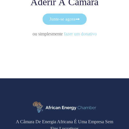
Aderir À Câmara
Junte-se agora
ou simplesmente
fazer um donativo
A Câmara De Energia Africana É Uma Empresa Sem
Fins Lucrativos