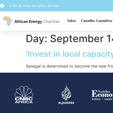
A voz do sector energético africano
Sobre
Conselho Consultivo
Day:
September 1
‘Invest in local capacit
Senegal is determined to become the new fron