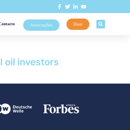
Doar
Contacto
Associações
l oil investors