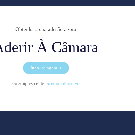
Obtenha a sua adesão agora
Aderir À Câmara
Junte-se agora
ou simplesmente
fazer um donativo