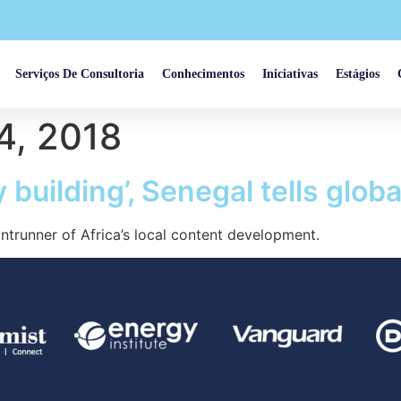
Serviços De Consultoria
Conhecimentos
Iniciativas
Estágios
4, 2018
y building’, Senegal tells globa
trunner of Africa’s local content development.