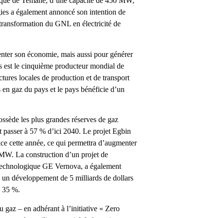
ctrique de Temane, d’une capacité de 450 MW,
gies a également annoncé son intention de
 transformation du GNL en électricité de
enter son économie, mais aussi pour générer
ys est le cinquième producteur mondial de
ctures locales de production et de transport
 en gaz du pays et le pays bénéficie d’un
possède les plus grandes réserves de gaz
it passer à 57 % d’ici 2040. Le projet Egbin
vice cette année, ce qui permettra d’augmenter
MW. La construction d’un projet de
é technologique GE Vernova, a également
 un développement de 5 milliards de dollars
e 35 %.
gaz – en adhérant à l’initiative « Zero