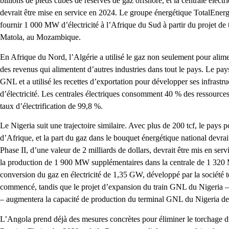
billions de pieds cubes de réserves de gaz offshore, et la centrale éle
devrait être mise en service en 2024. Le groupe énergétique TotalEner
fournir 1 000 MW d’électricité à l’Afrique du Sud à partir du projet de
Matola, au Mozambique.
En Afrique du Nord, l’Algérie a utilisé le gaz non seulement pour alim
des revenus qui alimentent d’autres industries dans tout le pays. Le pa
GNL et a utilisé les recettes d’exportation pour développer ses infrastru
d’électricité. Les centrales électriques consomment 40 % des ressources
taux d’électrification de 99,8 %.
Le Nigeria suit une trajectoire similaire. Avec plus de 200 tcf, le pays 
d’Afrique, et la part du gaz dans le bouquet énergétique national devra
Phase II, d’une valeur de 2 milliards de dollars, devrait être mis en ser
la production de 1 900 MW supplémentaires dans la centrale de 1 320 
conversion du gaz en électricité de 1,35 GW, développé par la sociét
commencé, tandis que le projet d’expansion du train GNL du Nigeria –
– augmentera la capacité de production du terminal GNL du Nigeria d
L’Angola prend déjà des mesures concrètes pour éliminer le torchage du 