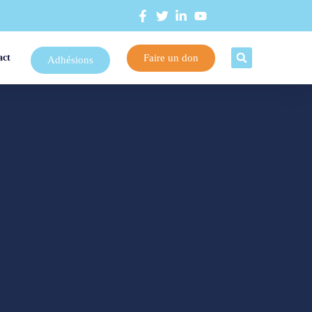
Faire un don
act
Adhésions