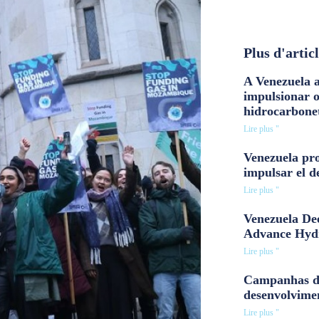
Plus d'artic
A Venezuela a
impulsionar 
hidrocarbone
Lire plus "
Venezuela pro
impulsar el d
Lire plus "
Venezuela Dee
Advance Hyd
Lire plus "
Campanhas d
desenvolvime
Lire plus "