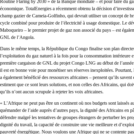
Routine Flaring by 2030 » de la Banque mondiale – et pour faire du gaz 
économique. TotalEnergies a récemment obtenu la décision d’investiss
champ gazier de Cameia-Golfinho, qui devrait utiliser un concept de brû
cycle combiné pour produire de l’électricité à usage domestique. Le 
Maboqueiro – le premier projet de gaz non associé du pays – est égaleme
GNL de l’Angola.
Dans le même temps, la République du Congo finalise son plan directeu
l’exploitation du gaz naturel à la fois pour la consommation intérieure e
première cargaison de GNL du projet Congo LNG au début de l’année et
il est en bonne voie pour monétiser ses réserves inexploitées. Pourtant,
a également bénéficié des ressources africaines – pensent qu’ils savent c
estiment que ce sont leurs solutions, et non celles des Africains, qui do
qu’ils n’ont aucun scrupule à rejeter les voix africaines.
« L’Afrique ne peut pas être un continent où nos budgets sont laissés 
quémander de l’aide auprès d’autres pays, la dignité des Africains en p
défendre malgré les tentatives de groupes étrangers de perturber les prog
dignité du travail, la capacité de construire une vie meilleure et d’exploi
pauvreté énergétique. Nous voulons une Afrique qui ne se contente pas 