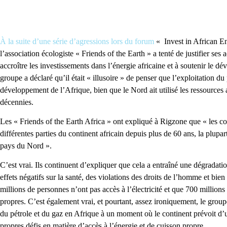
À la suite d’une série d’agressions lors du forum
« Invest in African Ene
l’association écologiste « Friends of the Earth » a tenté de justifier ses 
accroître les investissements dans l’énergie africaine et à soutenir le
groupe a déclaré qu’il était « illusoire » de penser que l’exploitation du
développement de l’Afrique, bien que le Nord ait utilisé les ressources
décennies.
Les « Friends of the Earth Africa » ont expliqué à Rigzone que « les com
différentes parties du continent africain depuis plus de 60 ans, la plupar
pays du Nord ».
C’est vrai. Ils continuent d’expliquer que cela a entraîné une dégradati
effets négatifs sur la santé, des violations des droits de l’homme et bie
millions de personnes n’ont pas accès à l’électricité et que 700 millions
propres. C’est également vrai, et pourtant, assez ironiquement, le grou
du pétrole et du gaz en Afrique à un moment où le continent prévoit d’ut
propres défis en matière d’accès à l’énergie et de cuisson propre.