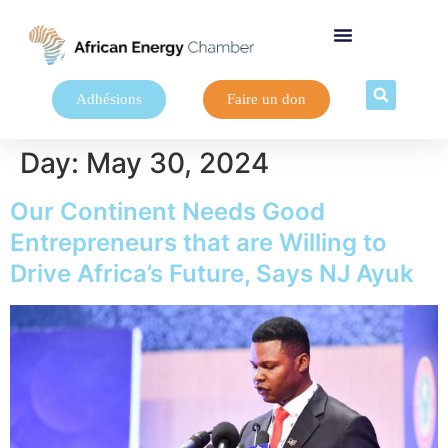
Adhésions
Faire un don
Day:
May 30, 2024
Our Continent Needs Good
Entrepreneurs that are Willing to
Drive Africa’s Future, Says NJ Ayuk