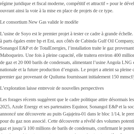
régime juridique et fiscal moderne, compétitif et attractif » pour le dé
ouvrant ainsi la voie à la mise en place de projets de ce type.
Le consortium New Gas valide le modèle
L’usine de Soyo est le premier projet à tester ce cadre à grande échelle
à parts égales entre bp et Eni, aux côtés de Cabinda Gulf Oil Company,
Sonangol E&P et de TotalEnergies, l’installation traite le gaz provenan
Maboqueiro. Une fois à pleine capacité, elle traitera environ 400 millio
de gaz et 20 000 barils de condensats, alimentant l’usine Angola LNG ex
nationale et la future production d’engrais. Le projet a atteint sa pleine
premier gaz provenant de Quiluma fournissant initialement 150 mmscf/
L’exploration laisse entrevoir de nouvelles perspectives
Les forages récents suggèrent que le cadre politique attire désormais le
2025, Azule Energy et ses partenaires Equinor, Sonangol E&P et la soc
annoncé une découverte au puits Gajajeira-01 dans le bloc 1/14, le pre
pour du gaz non associé. Cette découverte a révélé des volumes potentie
gaz et jusqu’à 100 millions de barils de condensats, confirmant le pote