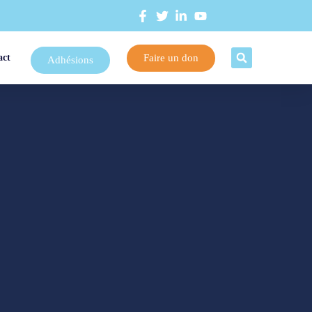
Faire un don
act
Adhésions