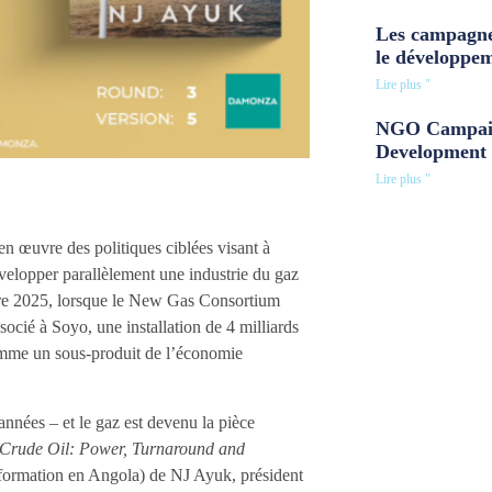
Les campagne
le développe
Lire plus "
NGO Campaig
Development 
Lire plus "
en œuvre des politiques ciblées visant à
évelopper parallèlement une industrie du gaz
embre 2025, lorsque le New Gas Consortium
ocié à Soyo, une installation de 4 milliards
comme un sous-produit de l’économie
 années – et le gaz est devenu la pièce
Crude Oil: Power, Turnaround and
nsformation en Angola) de NJ Ayuk, président