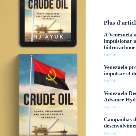
Plus d'artic
A Venezuela a
impulsionar 
hidrocarbone
Lire plus "
Venezuela pro
impulsar el d
Lire plus "
Venezuela Dee
Advance Hyd
Lire plus "
Campanhas d
desenvolvime
Lire plus "