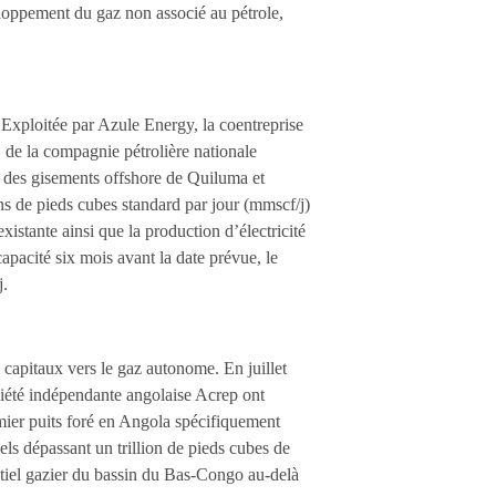
veloppement du gaz non associé au pétrole,
. Exploitée par Azule Energy, la coentreprise
 de la compagnie pétrolière nationale
t des gisements offshore de Quiluma et
ns de pieds cubes standard par jour (mmscf/j)
istante ainsi que la production d’électricité
 capacité six mois avant la date prévue, le
j.
s capitaux vers le gaz autonome. En juillet
iété indépendante angolaise Acrep ont
mier puits foré en Angola spécifiquement
ls dépassant un trillion de pieds cubes de
ntiel gazier du bassin du Bas-Congo au-delà