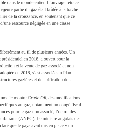
ble dans le monde entier. L’ouvrage retrace
ajeure partie du gaz était brûlée à la torche
lier de la croissance, en soutenant que ce
z d’une ressource négligée en une classe
élibérément au fil de plusieurs années. Un
et présidentiel en 2018, a ouvert pour la
oduction et la vente de gaz associé et non
adoptée en 2018, s’est associée au Plan
ructures gazières et de tarification de la
Comme le montre
Crude Oil
, des modifications
s spécifiques au gaz, notamment un congé fiscal
ances pour le gaz non associé, l’octroi des
iocarburants (ANPG). Le ministre angolais des
laré que le pays avait mis en place « un