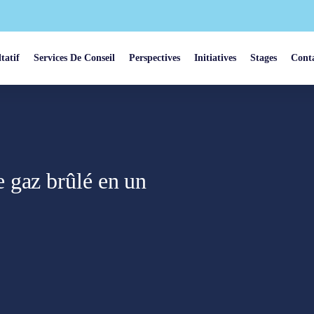
tatif
Services De Conseil
Perspectives
Initiatives
Stages
Cont
 gaz brûlé en un