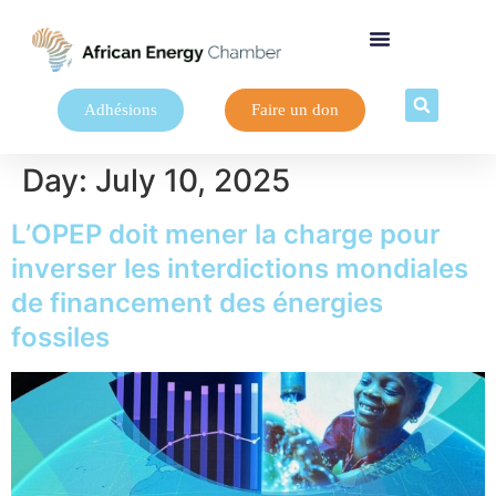
Adhésions
Faire un don
Day:
July 10, 2025
L’OPEP doit mener la charge pour
inverser les interdictions mondiales
de financement des énergies
fossiles