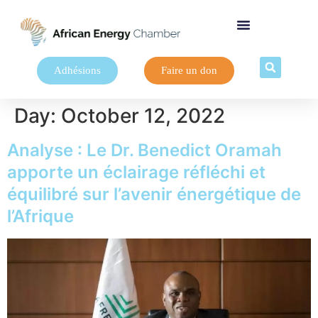
Adhésions
Faire un don
Day:
October 12, 2022
Analyse : Le Dr. Benedict Oramah
apporte un éclairage réfléchi et
équilibré sur l’avenir énergétique de
l’Afrique