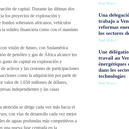
Read More »
mación de capital. Durante las últimas dos
Una delegació
cia los proyectos de exploración y
trabajo a Ven
 fondos soberanos africanos, vehículos
reformas ener
n la solidez financiera como con el mandato
los sectores d
Read More »
 con visión de futuro, con Sudamérica
Une délégatio
ón de petróleo y gas de África alcance los
travail au Ve
n gasto de capital en exploración y
énergétiques 
de activos y las cesiones de participaciones
dans les secte
sacciones como la adquisición por parte de
technologies
or valor de 1.650 millones de dólares,
Read More »
resas independientes y las casas
a atención se dirige cada vez más hacia el
rsos, con vías de desarrollo cada vez mejor
riles de aguas profundas más competitivos a
n una nueva fase centrada en la