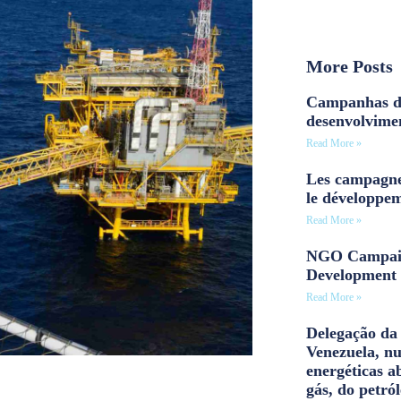
More Posts
Campanhas d
desenvolvime
Read More »
Les campagne
le développe
Read More »
NGO Campaig
Development 
Read More »
Delegação da 
Venezuela, n
energéticas a
gás, do petról