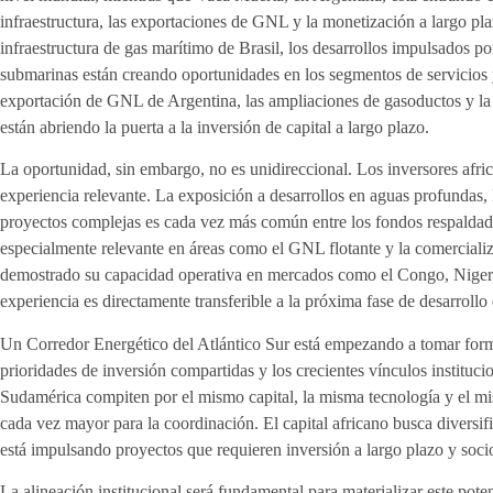
infraestructura, las exportaciones de GNL y la monetización a largo pla
infraestructura de gas marítimo de Brasil, los desarrollos impulsados 
submarinas están creando oportunidades en los segmentos de servicios 
exportación de GNL de Argentina, las ampliaciones de gasoductos y la 
están abriendo la puerta a la inversión de capital a largo plazo.
La oportunidad, sin embargo, no es unidireccional. Los inversores afri
experiencia relevante. La exposición a desarrollos en aguas profundas,
proyectos complejas es cada vez más común entre los fondos respaldado
especialmente relevante en áreas como el GNL flotante y la comerciali
demostrado su capacidad operativa en mercados como el Congo, Nig
experiencia es directamente transferible a la próxima fase de desarrollo
Un Corredor Energético del Atlántico Sur está empezando a tomar forma,
prioridades de inversión compartidas y los crecientes vínculos instituc
Sudamérica compiten por el mismo capital, la misma tecnología y el 
cada vez mayor para la coordinación. El capital africano busca diversi
está impulsando proyectos que requieren inversión a largo plazo y soci
La alineación institucional será fundamental para materializar este poten