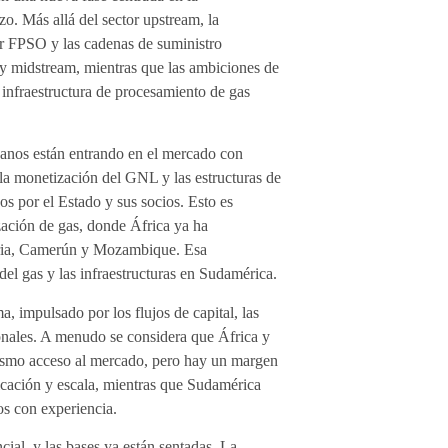
zo. Más allá del sector upstream, la
por FPSO y las cadenas de suministro
y midstream, mientras que las ambiciones de
infraestructura de procesamiento de gas
canos están entrando en el mercado con
 la monetización del GNL y las estructuras de
s por el Estado y sus socios. Esto es
zación de gas, donde África ya ha
eria, Camerún y Mozambique. Esa
 del gas y las infraestructuras en Sudamérica.
 impulsado por los flujos de capital, las
ionales. A menudo se considera que África y
mismo acceso al mercado, pero hay un margen
ficación y escala, mientras que Sudamérica
os con experiencia.
cial, y las bases ya están sentadas. La