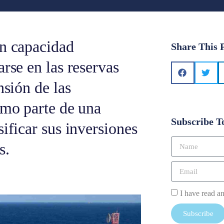
an capacidad
Share This 
rse en las reservas
nsión de las
omo parte de una
Subscribe T
ificar sus inversiones
s.
I have read a
Subscribe