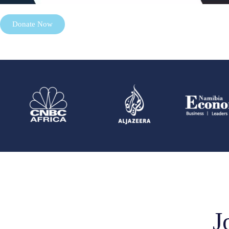
Donate Now
J