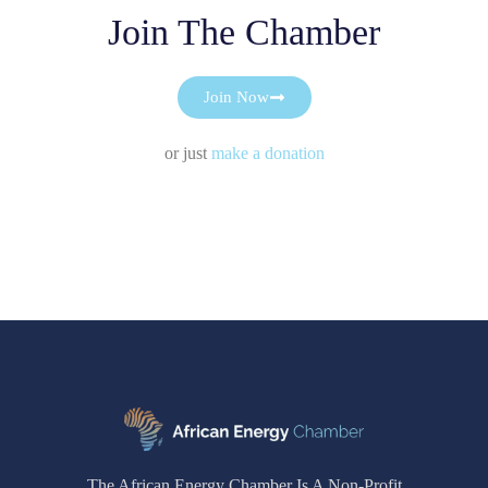
Join The Chamber
Join Now
or just
make a donation
The African Energy Chamber Is A Non-Profit