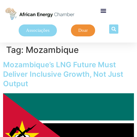
Associações
Doar
Tag:
Mozambique
Mozambique’s LNG Future Must
Deliver Inclusive Growth, Not Just
Output