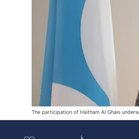
The participation of Haitham Al Ghais undersco