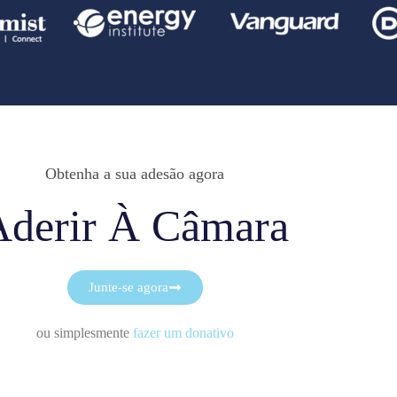
Obtenha a sua adesão agora
Aderir À Câmara
Junte-se agora
ou simplesmente
fazer um donativo