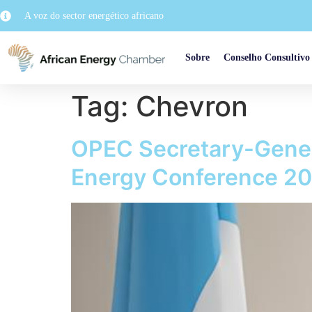
A voz do sector energético africano
Sobre
Conselho Consultivo
Tag:
Chevron
OPEC Secretary-Genera
Energy Conference 2