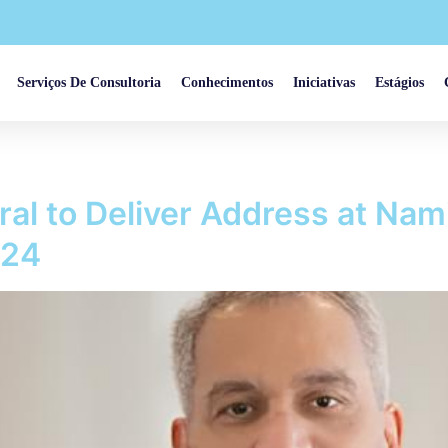
Serviços De Consultoria
Conhecimentos
Iniciativas
Estágios
l to Deliver Address at Nami
024