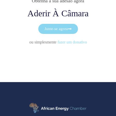
Obtenha a sua adesão agora
Aderir À Câmara
Junte-se agora
ou simplesmente
fazer um donativo