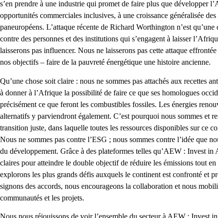
s’en prendre à une industrie qui promet de faire plus que développer l’
opportunités commerciales inclusives, à une croissance généralisée des i
paneuropéens. L’attaque récente de Richard Worthington n’est qu’une
contre des personnes et des institutions qui s’engagent à laisser l’Afri
laisserons pas influencer. Nous ne laisserons pas cette attaque effronté
nos objectifs – faire de la pauvreté énergétique une histoire ancienne.
Qu’une chose soit claire : nous ne sommes pas attachés aux recettes an
à donner à l’Afrique la possibilité de faire ce que ses homologues occid
précisément ce que feront les combustibles fossiles. Les énergies renou
alternatifs y parviendront également. C’est pourquoi nous sommes et re
transition juste, dans laquelle toutes les ressources disponibles sur ce 
Nous ne sommes pas contre l’ESG ; nous sommes contre l’idée que nou
du développement. Grâce à des plateformes telles qu’AEW : Invest in A
claires pour atteindre le double objectif de réduire les émissions tout e
explorons les plus grands défis auxquels le continent est confronté et p
signons des accords, nous encourageons la collaboration et nous mobili
communautés et les projets.
Nous nous réjouissons de voir l’ensemble du secteur à AEW : Invest in