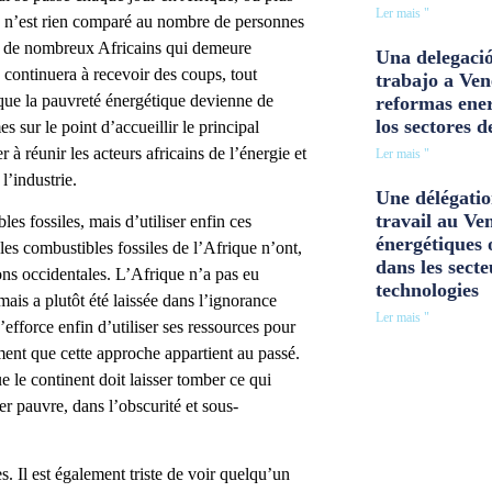
Ler mais "
Ce n’est rien comparé au nombre de personnes
nir de nombreux Africains qui demeure
Una delegació
, continuera à recevoir des coups, tout
trabajo a Ven
que la pauvreté énergétique devienne de
reformas ener
los sectores d
 sur le point d’accueillir le principal
 à réunir les acteurs africains de l’énergie et
Ler mais "
l’industrie.
Une délégatio
travail au Ve
les fossiles, mais d’utiliser enfin ces
énergétiques 
es combustibles fossiles de l’Afrique n’ont,
dans les secte
ions occidentales. L’Afrique n’a pas eu
technologies
ais a plutôt été laissée dans l’ignorance
Ler mais "
efforce enfin d’utiliser ses ressources pour
ment que cette approche appartient au passé.
e le continent doit laisser tomber ce qui
ter pauvre, dans l’obscurité et sous-
es. Il est également triste de voir quelqu’un