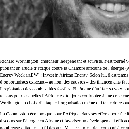
Richard Worthington, chercheur indépendant et activiste, s’est tourné ver
publiant un article d’attaque contre la Chambre africaine de l’énergie
Energy Week (AEW) : Invest in African Energy. Selon lui, il est temps 
d’opportunistes exigeant – au nom des pauvres – des financements favor
l’exploitation des combustibles fossiles. Plutôt que d’utiliser sa voix p
raisons pour lesquelles l’Afrique est toujours confrontée à une crise é
Worthington a choisi d’attaquer l’organisation même qui tente de résou
La Commission économique pour l’Afrique, dans ses efforts pour facilit
discours sur l’énergie en Afrique et favoriser un développement efficace 
nombreuses attaques au fil des ans. Mais cela n’est rien comparé à ce q