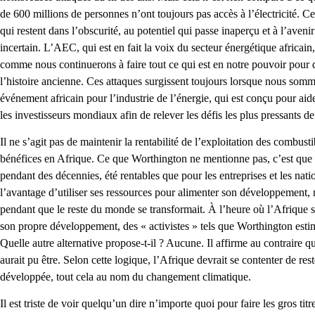
de 600 millions de personnes n’ont toujours pas accès à l’électricité. 
qui restent dans l’obscurité, au potentiel qui passe inaperçu et à l’ave
incertain. L’AEC, qui est en fait la voix du secteur énergétique africain
comme nous continuerons à faire tout ce qui est en notre pouvoir pour 
l’histoire ancienne. Ces attaques surgissent toujours lorsque nous sommes
événement africain pour l’industrie de l’énergie, qui est conçu pour aider
les investisseurs mondiaux afin de relever les défis les plus pressants de 
Il ne s’agit pas de maintenir la rentabilité de l’exploitation des combustib
bénéfices en Afrique. Ce que Worthington ne mentionne pas, c’est que l
pendant des décennies, été rentables que pour les entreprises et les nat
l’avantage d’utiliser ses ressources pour alimenter son développement, m
pendant que le reste du monde se transformait. À l’heure où l’Afrique s’
son propre développement, des « activistes » tels que Worthington esti
Quelle autre alternative propose-t-il ? Aucune. Il affirme au contraire qu
aurait pu être. Selon cette logique, l’Afrique devrait se contenter de res
développée, tout cela au nom du changement climatique.
Il est triste de voir quelqu’un dire n’importe quoi pour faire les gros titr