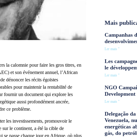
Mais public
Campanhas d
desenvolvime
Ler mais "
Les campagne
s la calomnie pour faire les gros titres, en
le développe
 (AEC) et son événement annuel, l’African
Ler mais "
de dénoncer les récits égoïstes
NGO Campaig
ables pour maintenir la rentabilité de
Development 
our fournir un document qui explore les
nergétique aussi profondément ancrée,
Ler mais "
dre ce problème.
Delegação da 
Venezuela, n
er les investissements, promouvoir le
energéticas a
sur le continent, a été la cible de
gás, do petról
ui se passe chaque jour en Afrique, où plus