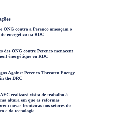
ações
e ONG contra a Perenco ameaçam o
nto energético na RDC
s des ONG contre Perenco menacent
ment énergétique en RDC
ns Against Perenco Threaten Energy
in the DRC
AEC realizará visita de trabalho à
uma altura em que as reformas
brem novas fronteiras nos setores do
eo e da tecnologia