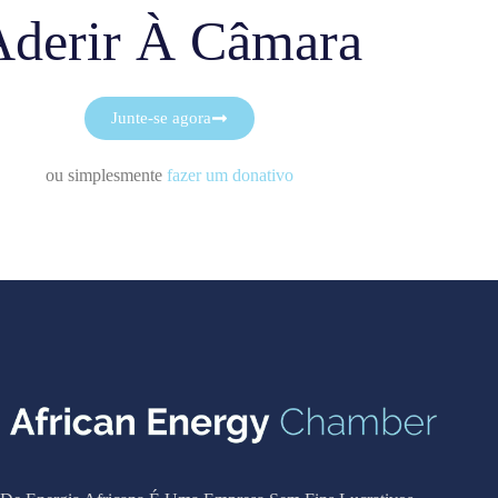
Aderir À Câmara
Junte-se agora
ou simplesmente
fazer um donativo