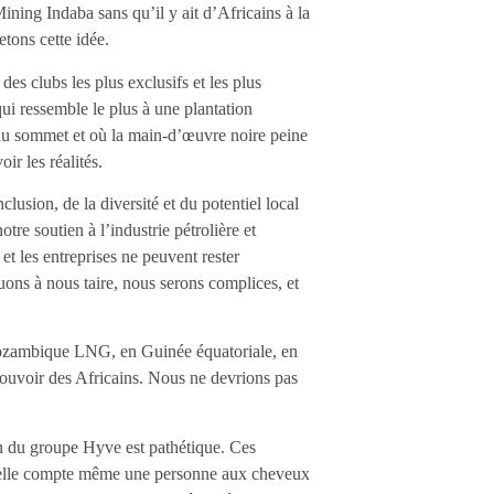
ning Indaba sans qu’il y ait d’Africains à la
tons cette idée.
es clubs les plus exclusifs et les plus
qui ressemble le plus à une plantation
s au sommet et où la main-d’œuvre noire peine
ir les réalités.
lusion, de la diversité et du potentiel local
re soutien à l’industrie pétrolière et
et les entreprises ne peuvent rester
ons à nous taire, nous serons complices, et
ozambique LNG, en Guinée équatoriale, en
uvoir des Africains. Nous ne devrions pas
on du groupe Hyve est pathétique. Ces
e ; elle compte même une personne aux cheveux