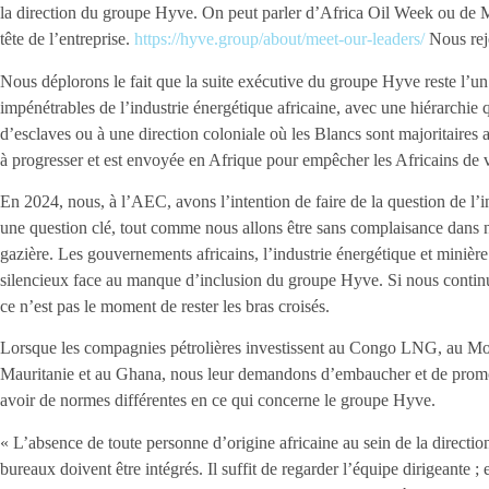
la direction du groupe Hyve. On peut parler d’Africa Oil Week ou de Mi
tête de l’entreprise.
https://hyve.group/about/meet-our-leaders/
Nous reje
Nous déplorons le fait que la suite exécutive du groupe Hyve reste l’un d
impénétrables de l’industrie énergétique africaine, avec une hiérarchie 
d’esclaves ou à une direction coloniale où les Blancs sont majoritaire
à progresser et est envoyée en Afrique pour empêcher les Africains de vo
En 2024, nous, à l’AEC, avons l’intention de faire de la question de l’inc
une question clé, tout comme nous allons être sans complaisance dans not
gazière. Les gouvernements africains, l’industrie énergétique et minière 
silencieux face au manque d’inclusion du groupe Hyve. Si nous continu
ce n’est pas le moment de rester les bras croisés.
Lorsque les compagnies pétrolières investissent au Congo LNG, au M
Mauritanie et au Ghana, nous leur demandons d’embaucher et de promo
avoir de normes différentes en ce qui concerne le groupe Hyve.
« L’absence de toute personne d’origine africaine au sein de la directi
bureaux doivent être intégrés. Il suffit de regarder l’équipe dirigeant