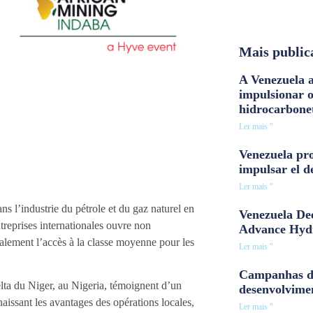
Mais public
A Venezuela a
impulsionar 
hidrocarbone
Ler mais "
Venezuela pro
impulsar el d
Ler mais "
ns l’industrie du pétrole et du gaz naturel en
Venezuela Dee
reprises internationales ouvre non
Advance Hyd
également l’accès à la classe moyenne pour les
Ler mais "
Campanhas d
a du Niger, au Nigeria, témoignent d’un
desenvolvime
aissant les avantages des opérations locales,
Ler mais "