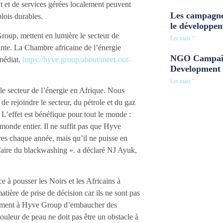
et de services gérées localement peuvent
Les campagne
lois durables.
le développe
roup, mettent en lumière le secteur de
Ler mais "
rante. La Chambre africaine de l’énergie
NGO Campaig
médiat.
https://hyve.group/about/meet-our-
Development 
Ler mais "
le secteur de l’énergie en Afrique. Nous
e rejoindre le secteur, du pétrole et du gaz
L’effet est bénéfique pour tout le monde :
 monde entier. Il ne suffit pas que Hyve
es chaque année, mais qu’il ne puisse en
faire du blackwashing ». a déclaré NJ Ayuk,
e à pousser les Noirs et les Africains à
tière de prise de décision car ils ne sont pas
tamment à Hyve Group d’embaucher des
ouleur de peau ne doit pas être un obstacle à