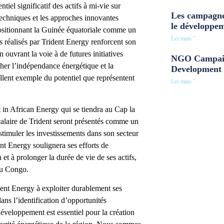
iel significatif des actifs à mi-vie sur
Les campagne
 techniques et les approches innovantes
le développe
 positionnant la Guinée équatoriale comme un
Ler mais "
s réalisés par Trident Energy renforcent son
 ouvrant la voie à de futures initiatives
NGO Campaig
her l’indépendance énergétique et la
Development 
llent exemple du potentiel que représentent
Ler mais "
n African Energy qui se tiendra au Cap la
calaire de Trident seront présentés comme un
stimuler les investissements dans son secteur
nt Energy soulignera ses efforts de
t à prolonger la durée de vie de ses actifs,
du Congo.
ent Energy à exploiter durablement ses
dans l’identification d’opportunités
éveloppement est essentiel pour la création