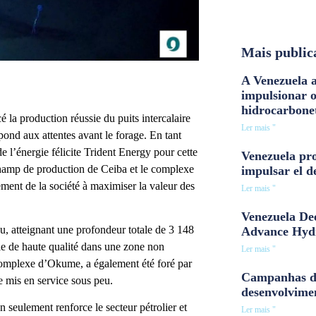
Mais public
A Venezuela a
impulsionar 
hidrocarbone
 la production réussie du puits intercalaire
Ler mais "
pond aux attentes avant le forage. En tant
e l’énergie félicite Trident Energy pour cette
Venezuela pro
 champ de production de Ceiba et le complexe
impulsar el d
ent de la société à maximiser la valeur des
Ler mais "
Venezuela Dee
u, atteignant une profondeur totale de 3 148
Advance Hyd
ole de haute qualité dans une zone non
Ler mais "
complexe d’Okume, a également été foré par
Campanhas d
e mis en service sous peu.
desenvolvime
n seulement renforce le secteur pétrolier et
Ler mais "