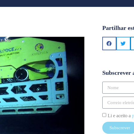
Partilhar es
Subscrever 
Li e aceito a
p
Subscrever