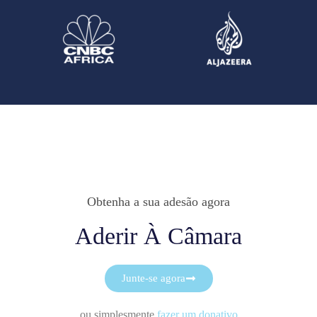
Obtenha a sua adesão agora
Aderir À Câmara
Junte-se agora
ou simplesmente
fazer um donativo