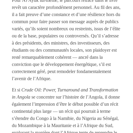
Pour NJ Ayuk lui-même, le parcours retracé dans le livre
revêt un caractère profondément personnel. Au fil des ans,
il a fait preuve d’une constance et d’une résilience hors du
commun pour faire passer son message auprès de publics
variés, qu’ils soient nombreux ou restreints, issus de l’élite
ou de la base, populaires ou controversés. Qu’il s’adresse
à des présidents, des ministres, des investisseurs, des
étudiants ou des communautés locales, son plaidoyer est
resté remarquablement cohérent — ancré dans la
conviction que le développement énergétique, s’il est
correctement géré, peut remodeler fondamentalement
l’avenir de l’Afrique.
Et si
Crude Oil: Power, Turnaround and Transformation
in Angola
se concentre sur l’histoire de l’Angola, il donne
également l’impression d’être le début possible d’un récit
continental plus large — un récit qui pourrait à terme
s’étendre du Congo à la Namibie, du Nigeria au Sénégal,
du Mozambique à la Mauritanie et à l’Afrique du Sud,
explorant la manière dont l’Afrique tente de reprendre le