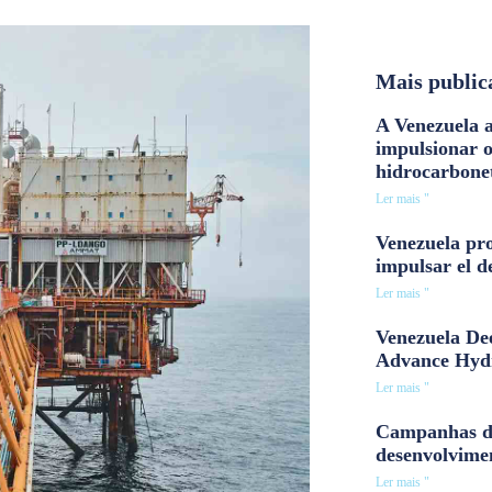
Mais public
A Venezuela a
impulsionar 
hidrocarbone
Ler mais "
Venezuela pro
impulsar el d
Ler mais "
Venezuela Dee
Advance Hyd
Ler mais "
Campanhas d
desenvolvime
Ler mais "