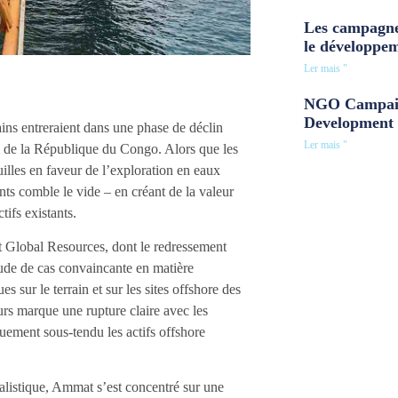
Les campagne
le développe
Ler mais "
NGO Campaig
Development 
ins entreraient dans une phase de déclin
Ler mais "
s de la République du Congo. Alors que les
uilles en faveur de l’exploration en eaux
ts comble le vide – en créant de la valeur
tifs existants.
 Global Resources, dont le redressement
ude de cas convaincante en matière
es sur le terrain et sur les sites offshore des
urs marque une rupture claire avec les
uement sous-tendu les actifs offshore
alistique, Ammat s’est concentré sur une