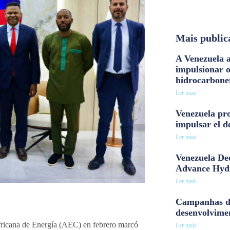
Mais public
A Venezuela a
impulsionar 
hidrocarbone
Ler mais "
Venezuela pro
impulsar el d
Ler mais "
Venezuela Dee
Advance Hyd
Ler mais "
Campanhas d
desenvolvime
 Africana de Energía (AEC) en febrero marcó
Ler mais "