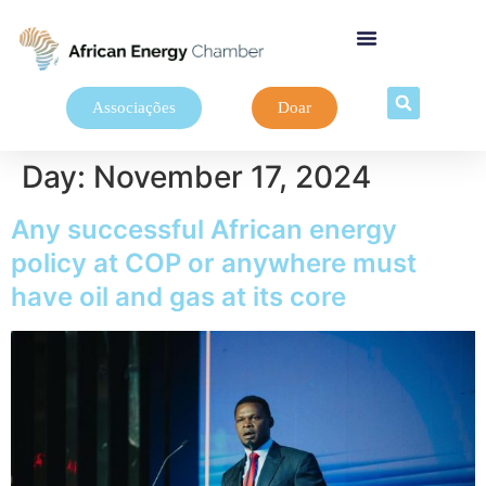
Associações
Doar
Day:
November 17, 2024
Any successful African energy
policy at COP or anywhere must
have oil and gas at its core