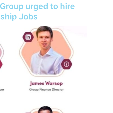
roup urged to hire
rship Jobs