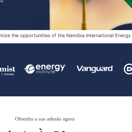
ize the opportunities of the Namibia International Energy
Obtenha a sua adesão agora