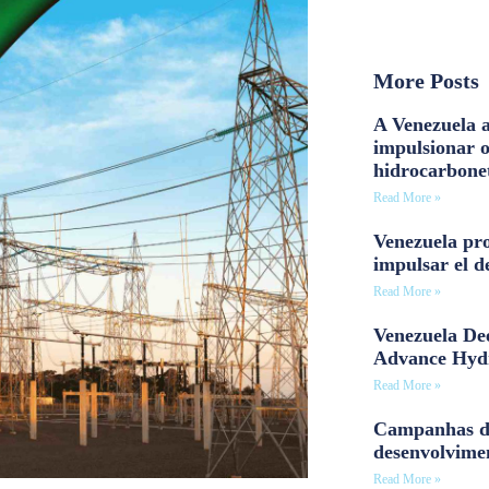
More Posts
A Venezuela a
impulsionar 
hidrocarbone
Read More »
Venezuela pro
impulsar el d
Read More »
Venezuela Dee
Advance Hyd
Read More »
Campanhas d
desenvolvime
Read More »