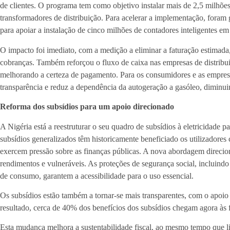
de clientes. O programa tem como objetivo instalar mais de 2,5 milhõe
transformadores de distribuição. Para acelerar a implementação, foram 
para apoiar a instalação de cinco milhões de contadores inteligentes em
O impacto foi imediato, com a medição a eliminar a faturação estimada,
cobranças. Também reforçou o fluxo de caixa nas empresas de distribui
melhorando a certeza de pagamento. Para os consumidores e as empres
transparência e reduz a dependência da autogeração a gasóleo, diminuin
Reforma dos subsídios para um apoio direcionado
A Nigéria está a reestruturar o seu quadro de subsídios à eletricidade p
subsídios generalizados têm historicamente beneficiado os utilizado
exercem pressão sobre as finanças públicas. A nova abordagem direcion
rendimentos e vulneráveis. As proteções de segurança social, incluind
de consumo, garantem a acessibilidade para o uso essencial.
Os subsídios estão também a tornar-se mais transparentes, com o apoio
resultado, cerca de 40% dos benefícios dos subsídios chegam agora às f
Esta mudança melhora a sustentabilidade fiscal, ao mesmo tempo que li