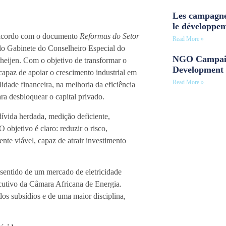
Les campagne
le développe
de acordo com o documento
Reformas do Setor
Read More »
elo Gabinete do Conselheiro Especial do
NGO Campaig
rheijen. Com o objetivo de transformar o
Development 
capaz de apoiar o crescimento industrial em
Read More »
lidade financeira, na melhoria da eficiência
ra desbloquear o capital privado.
dívida herdada, medição deficiente,
O objetivo é claro: reduzir o risco,
nte viável, capaz de atrair investimento
sentido de um mercado de eletricidade
cutivo da Câmara Africana de Energia.
os subsídios e de uma maior disciplina,