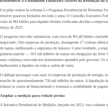
Restabelecer a Estabilidade Financeira Através da Resolução da D
Um pilar central da reforma é o Programa Presidencial de Reformas Fin
resolver passivos herdados em todo o setor. O Conselho Executivo Fe
valor de ₦4 biliões para liquidar dívidas verificadas devidas a empres
março de 2025.
O progresso tem sido substancial, com cerca de ₦3,48 biliões concluíd
negociado. Oito empresas de produção, abrangendo 17 centrais elétricas
de nairas, melhorando a segurança do balanço. Como resultado, a respos
primeira tranche — 501 mil milhões de nairas em obrigações da Série 1 
uma confiança renovada nos instrumentos apoiados pelo governo. Os r
melhorando a liquidez em toda a cadeia de valor.
O diálogo prossegue com mais 14 empresas de produção de energia, e
tranche de aproximadamente 730 mil milhões de nairas. A liquidação de
reduzir os custos de financiamento e restaurar a credibilidade de pagam
Ampliar a medição para reduzir perdas
A Iniciativa Presidencial de Medição, lançada em 2023, visa colmatar