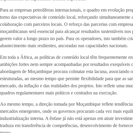
Para as empresas petrolíferas internacionais, o quadro em evolução pro
torno das expectativas de conteúdo local, reforçando simultaneamente a
colaboração com parceiros locais. O reforço das parcerias com empresas,
moçambicanas será essencial para alcançar resultados sustentáveis nos p
gerem valor a longo prazo no país. Para os operadores, isto também cri
abastecimento mais resilientes, ancoradas nas capacidades nacionais.
Em toda a África, as políticas de conteúdo local têm frequentemente 
ambições fortes nem sempre acompanhadas por resultados exequíveis o
abordagem de Moçambique procura colmatar esta lacuna, associando o
estruturadas, ao mesmo tempo que permite flexibilidade para que as s
mercado, da inflação e das realidades dos projetos. Isto reflete uma m
quadros regulamentares mais práticos e centrados na execução.
Ao mesmo tempo, a direção tomada por Moçambique reflete tendências 
mercados emergentes, onde os governos procuram cada vez mais equilib
industrialização interna. A ênfase já não está apenas em atrair investim
traduza em transferência de competências, desenvolvimento de fornece
prazo.