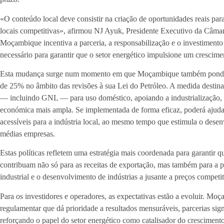
«O conteúdo local deve consistir na criação de oportunidades reais para
locais competitivas», afirmou NJ Ayuk, Presidente Executivo da Câma
Moçambique incentiva a parceria, a responsabilização e o investiment
necessário para garantir que o setor energético impulsione um crescime
Esta mudança surge num momento em que Moçambique também ponder
de 25% no âmbito das revisões à sua Lei do Petróleo. A medida destina
— incluindo GNL — para uso doméstico, apoiando a industrialização, a
económica mais ampla. Se implementada de forma eficaz, poderá ajudar
acessíveis para a indústria local, ao mesmo tempo que estimula o desen
médias empresas.
Estas políticas refletem uma estratégia mais coordenada para garantir
contribuam não só para as receitas de exportação, mas também para a p
industrial e o desenvolvimento de indústrias a jusante a preços competit
Para os investidores e operadores, as expectativas estão a evoluir. Mo
regulamentar que dá prioridade a resultados mensuráveis, parcerias signi
reforçando o papel do setor energético como catalisador do cresciment