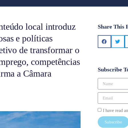
nteúdo local introduz
Share This 
sas e políticas
etivo de transformar o
emprego, competências
Subscribe T
firma a Câmara
I have read a
Subscribe