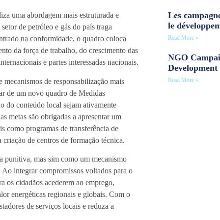
Les campagne
liza uma abordagem mais estruturada e
le développe
 setor de petróleo e gás do país traga
Read More »
entrado na conformidade, o quadro coloca
nto da força de trabalho, do crescimento das
NGO Campaig
ternacionais e partes interessadas nacionais.
Development 
Read More »
de mecanismos de responsabilização mais
 par de um novo quadro de Medidas
ão do conteúdo local sejam ativamente
s metas são obrigadas a apresentar um
tais como programas de transferência de
 criação de centros de formação técnica.
ta punitiva, mas sim como um mecanismo
 Ao integrar compromissos voltados para o
para os cidadãos acederem ao emprego,
lor energéticas regionais e globais. Com o
tadores de serviços locais e reduza a