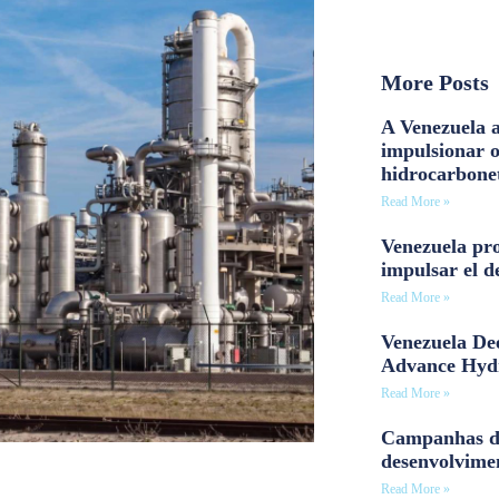
More Posts
A Venezuela a
impulsionar 
hidrocarbone
Read More »
Venezuela pro
impulsar el d
Read More »
Venezuela Dee
Advance Hyd
Read More »
Campanhas d
desenvolvime
Read More »