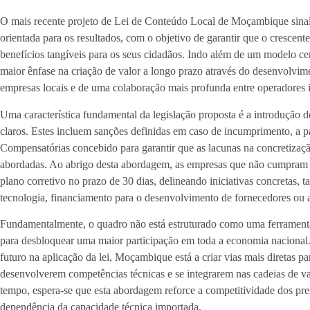
O mais recente projeto de Lei de Conteúdo Local de Moçambique sina
orientada para os resultados, com o objetivo de garantir que o crescente
benefícios tangíveis para os seus cidadãos. Indo além de um modelo c
maior ênfase na criação de valor a longo prazo através do desenvolvime
empresas locais e de uma colaboração mais profunda entre operadores in
Uma característica fundamental da legislação proposta é a introdução 
claros. Estes incluem sanções definidas em caso de incumprimento, a
Compensatórias concebido para garantir que as lacunas na concretizaç
abordadas. Ao abrigo desta abordagem, as empresas que não cumpram a
plano corretivo no prazo de 30 dias, delineando iniciativas concretas, 
tecnologia, financiamento para o desenvolvimento de fornecedores ou a
Fundamentalmente, o quadro não está estruturado como uma ferramen
para desbloquear uma maior participação em toda a economia nacional.
futuro na aplicação da lei, Moçambique está a criar vias mais diretas 
desenvolverem competências técnicas e se integrarem nas cadeias de va
tempo, espera-se que esta abordagem reforce a competitividade dos pres
dependência da capacidade técnica importada.