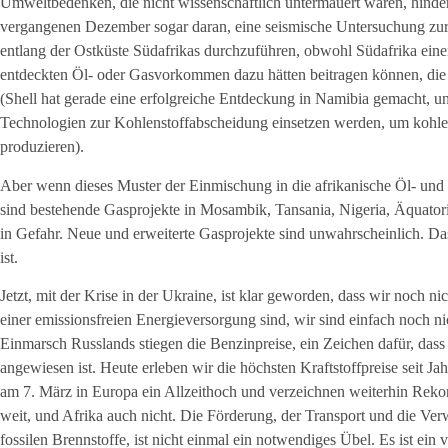
Umweltbedenken, die nicht wissenschaftlich untermauert waren, hinde
vergangenen Dezember sogar daran, eine seismische Untersuchung 
entlang der Ostküste Südafrikas durchzuführen, obwohl Südafrika eine
entdeckten Öl- oder Gasvorkommen dazu hätten beitragen können, die 
(Shell hat gerade eine erfolgreiche Entdeckung in Namibia gemacht, und 
Technologien zur Kohlenstoffabscheidung einsetzen werden, um kohlen
produzieren).
Aber wenn dieses Muster der Einmischung in die afrikanische Öl- und 
sind bestehende Gasprojekte in Mosambik, Tansania, Nigeria, Äquato
in Gefahr. Neue und erweiterte Gasprojekte sind unwahrscheinlich. Da
ist.
Jetzt, mit der Krise in der Ukraine, ist klar geworden, dass wir noch ni
einer emissionsfreien Energieversorgung sind, wir sind einfach noch 
Einmarsch Russlands stiegen die Benzinpreise, ein Zeichen dafür, dass
angewiesen ist. Heute erleben wir die höchsten Kraftstoffpreise seit Ja
am 7. März in Europa ein Allzeithoch und verzeichnen weiterhin Rekord
weit, und Afrika auch nicht. Die Förderung, der Transport und die Ve
fossilen Brennstoffe, ist nicht einmal ein notwendiges Übel. Es ist ein 