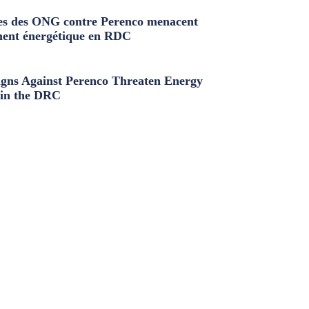
s des ONG contre Perenco menacent
ment énergétique en RDC
ns Against Perenco Threaten Energy
in the DRC