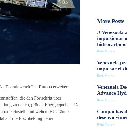
More Posts
A Venezuela a
impulsionar 
hidrocarbone
Read More »
Venezuela pro
impulsar el d
Read More »
Venezuela Dee
fs „Energiewende” in Europa erweitert.
Advance Hyd
nstoffen, die den Fortschritt über
Read More »
endung zu neuen, grünen Energiequellen. Da
Campanhas d
porte einstellt und weitere EU-Länder
desenvolvime
Mal auf die Erschließung neuer
Read More »