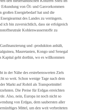
rten den niederländischen Konzern Shell im
zur Erkundung von Öl- und Gasvorkommen
n großen Energiebedarf hat und die
Energiearmut des Landes zu verringern.
ich bin zuversichtlich, dass sie erfolgreich
stoffneutrale Kohlenwasserstoffe zu
Gasfinanzierung und -produktion anhält,
rialguinea, Mauretanien, Kongo und Senegal
s Kapital geht dorthin, wo es willkommen
cht in der Nähe des erstrebenswerten Ziels
nicht so weit. Schon wenige Tage nach dem
 der Markt auf Rohöl als Transportmittel
hrzehnten. Die Preise für Erdgas erreichten
e. Also, nein, Europa ist noch nicht so
rwendung von Erdgas, dem saubersten aller
vernünftiges Mittel, um den weit verbreiteten