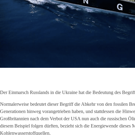
Der Einmarsch Russlands in die Ukraine hat die Bedeutung des Begrif
Normalerweise bedeutet dieser Begriff die Abkehr von den fossilen Bren
Generationen hinweg vorangetrieben haben, und stattdessen die Hinw
Großbritannien nach dem Verbot der USA nun auch die russischen Ölim
diesem Beispiel folgen dürften, bezieht sich die Energiewende dieses 
Kohlenwasserstoffquellen.