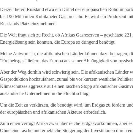
Derzeit liefert Russland etwa ein Drittel der europäischen Rohölimport
bis 190 Milliarden Kubikmeter Gas pro Jahr. Es wird ein Produzent mit
Russlands Platz einzunehmen.
Die Welt fragt sich zu Recht, ob Afrikas Gasreserven – geschätzte 221,
Energielösung sein könnten, die Europa so dringend benötigt.
Meine Antwort: Ja, die afrikanischen Länder können dazu beitragen, d
“Freiheitsgas” liefern, das Europa aus seiner Abhängigkeit von russisch
Aber der Weg dorthin wird schwierig sein. Die afrikanischen Länder 
Gasproduktion hochzufahren, zumal bis vor kurzem westliche Politik
Klimaschutzes aggressiv auf einen raschen Stopp afrikanischer Gasinve
ausländische Unternehmen in die Flucht schlug.
Um die Zeit zu verkürzen, die benötigt wird, um Erdgas zu fördern und 
der europäischen und afrikanischen Akteure erforderlich.
Zum einen verfügt Afrika zwar über reiche Erdgasvorkommen, aber es m
Ohne eine rasche und erhebliche Steigerung der Investitionen durch eu