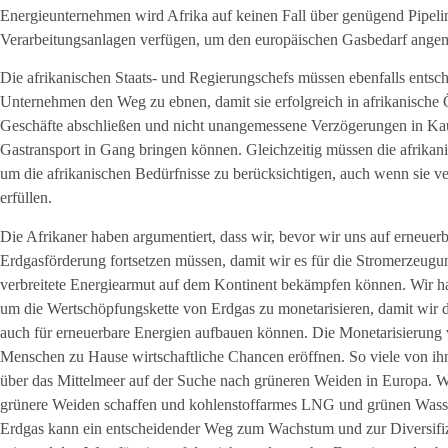
Energieunternehmen wird Afrika auf keinen Fall über genügend Pipelin
Verarbeitungsanlagen verfügen, um den europäischen Gasbedarf ange
Die afrikanischen Staats- und Regierungschefs müssen ebenfalls entsc
Unternehmen den Weg zu ebnen, damit sie erfolgreich in afrikanische Ö
Geschäfte abschließen und nicht unangemessene Verzögerungen in K
Gastransport in Gang bringen können. Gleichzeitig müssen die afrikan
um die afrikanischen Bedürfnisse zu berücksichtigen, auch wenn sie v
erfüllen.
Die Afrikaner haben argumentiert, dass wir, bevor wir uns auf erneuerb
Erdgasförderung fortsetzen müssen, damit wir es für die Stromerzeugu
verbreitete Energiearmut auf dem Kontinent bekämpfen können. Wir ha
um die Wertschöpfungskette von Erdgas zu monetarisieren, damit wir die
auch für erneuerbare Energien aufbauen können. Die Monetarisierung
Menschen zu Hause wirtschaftliche Chancen eröffnen. So viele von ihn
über das Mittelmeer auf der Suche nach grüneren Weiden in Europa. W
grünere Weiden schaffen und kohlenstoffarmes LNG und grünen Wasser
Erdgas kann ein entscheidender Weg zum Wachstum und zur Diversifizi