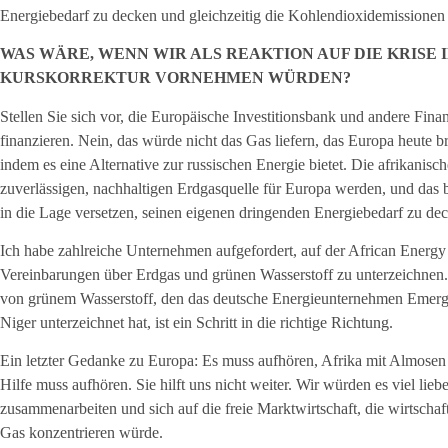
Energiebedarf zu decken und gleichzeitig die Kohlendioxidemissionen 
WAS WÄRE, WENN WIR ALS REAKTION AUF DIE KRISE 
KURSKORREKTUR VORNEHMEN WÜRDEN?
Stellen Sie sich vor, die Europäische Investitionsbank und andere Fina
finanzieren. Nein, das würde nicht das Gas liefern, das Europa heute br
indem es eine Alternative zur russischen Energie bietet. Die afrikanis
zuverlässigen, nachhaltigen Erdgasquelle für Europa werden, und das b
in die Lage versetzen, seinen eigenen dringenden Energiebedarf zu de
Ich habe zahlreiche Unternehmen aufgefordert, auf der African Energ
Vereinbarungen über Erdgas und grünen Wasserstoff zu unterzeichnen.
von grünem Wasserstoff, den das deutsche Energieunternehmen Emerg
Niger unterzeichnet hat, ist ein Schritt in die richtige Richtung.
Ein letzter Gedanke zu Europa: Es muss aufhören, Afrika mit Almosen 
Hilfe muss aufhören. Sie hilft uns nicht weiter. Wir würden es viel lie
zusammenarbeiten und sich auf die freie Marktwirtschaft, die wirtschaf
Gas konzentrieren würde.