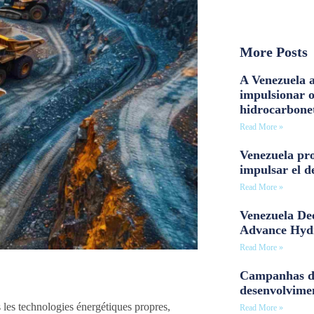
More Posts
A Venezuela a
impulsionar 
hidrocarbone
Read More »
Venezuela pro
impulsar el d
Read More »
Venezuela Dee
Advance Hyd
Read More »
Campanhas d
desenvolvime
s les technologies énergétiques propres,
Read More »