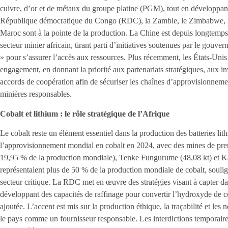
cuivre, d’or et de métaux du groupe platine (PGM), tout en développan
République démocratique du Congo (RDC), la Zambie, le Zimbabwe, le 
Maroc sont à la pointe de la production. La Chine est depuis longtemps 
secteur minier africain, tirant parti d’initiatives soutenues par le gouve
» pour s’assurer l’accès aux ressources. Plus récemment, les États-Unis
engagement, en donnant la priorité aux partenariats stratégiques, aux in
accords de coopération afin de sécuriser les chaînes d’approvisionneme
minières responsables.
Cobalt et lithium : le rôle stratégique de l’Afrique
Le cobalt reste un élément essentiel dans la production des batteries 
l’approvisionnement mondial en cobalt en 2024, avec des mines de premi
19,95 % de la production mondiale), Tenke Fungurume (48,08 kt) et Ka
représentaient plus de 50 % de la production mondiale de cobalt, soulig
secteur critique. La RDC met en œuvre des stratégies visant à capter d
développant des capacités de raffinage pour convertir l’hydroxyde de co
ajoutée. L’accent est mis sur la production éthique, la traçabilité et le
le pays comme un fournisseur responsable. Les interdictions temporaire