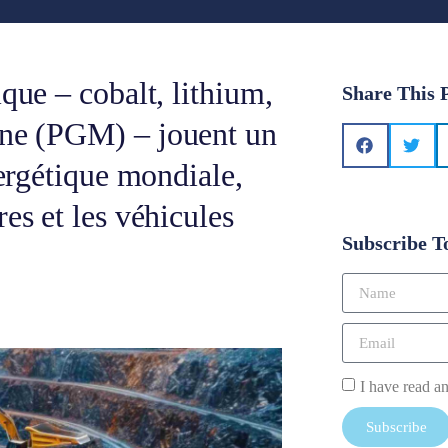
que – cobalt, lithium,
Share This 
ine (PGM) – jouent un
nergétique mondiale,
es et les véhicules
Subscribe T
I have read a
Subscribe