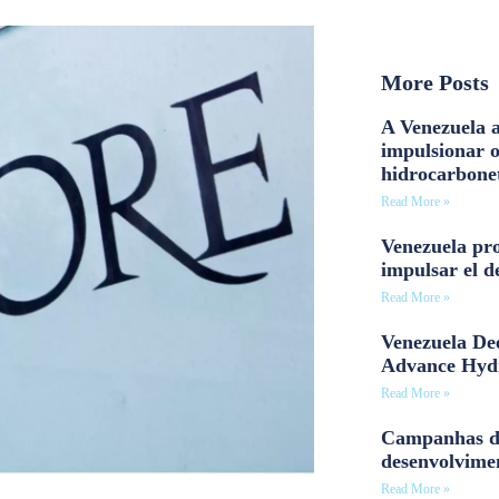
More Posts
A Venezuela a
impulsionar 
hidrocarbone
Read More »
Venezuela pro
impulsar el d
Read More »
Venezuela Dee
Advance Hyd
Read More »
Campanhas d
desenvolvime
Read More »