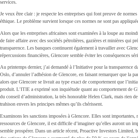
services.
Je veux être clair : je respecte les entreprises qui font preuve de norm
éthique. Le problème survient lorsque ces normes ne sont pas appliqu
Alors que les entreprises africaines sont examinées à la loupe au moin
de faire affaire avec des sociétés pétrolières, gazières et minières qui 
transparence. Les banques continuent également à travailler avec Glenco
répercussions financières, Glencore semble éviter les conséquences séri
Au printemps dernier, j’ai demandé à l’Initiative pour la transparence da
Oslo, d’annuler l’adhésion de Glencore, en faisant remarquer que la pa
alors que Glencore se livrait au type exact de comportement que l’initiat
produit. L’ITIE a exprimé son inquiétude quant au comportement de Gl
du conseil d’administration, la très honorable Helen Clark, mais rien de 
trahison envers les principes mêmes qu’ils chérissent.
Examinons les sanctions imposées à Glencore. Elles sont importantes, mai
ressources de Glencore, il est difficile d’imaginer qu’elles auront un imp
semble prospérer. Dans un article récent, Proactive Investors Limited,