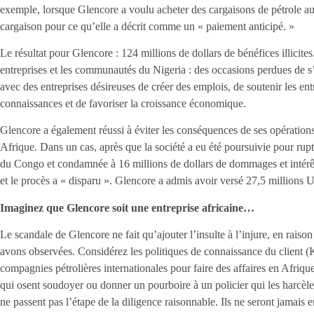
exemple, lorsque Glencore a voulu acheter des cargaisons de pétrole au
cargaison pour ce qu’elle a décrit comme un « paiement anticipé. »
Le résultat pour Glencore : 124 millions de dollars de bénéfices illicite
entreprises et les communautés du Nigeria : des occasions perdues de s
avec des entreprises désireuses de créer des emplois, de soutenir les ent
connaissances et de favoriser la croissance économique.
Glencore a également réussi à éviter les conséquences de ses opérations
Afrique. Dans un cas, après que la société a eu été poursuivie pour ru
du Congo et condamnée à 16 millions de dollars de dommages et intérêt
et le procès a « disparu ». Glencore a admis avoir versé 27,5 million
Imaginez que Glencore soit une entreprise africaine…
Le scandale de Glencore ne fait qu’ajouter l’insulte à l’injure, en rai
avons observées. Considérez les politiques de connaissance du client (
compagnies pétrolières internationales pour faire des affaires en Afrique
qui osent soudoyer ou donner un pourboire à un policier qui les harcèle 
ne passent pas l’étape de la diligence raisonnable. Ils ne seront jamais