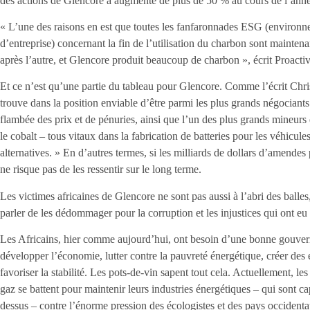
des actions de Glencore a augmenté de plus de 50 % au cours de l’ann
« L’une des raisons en est que toutes les fanfaronnades ESG (environn
d’entreprise) concernant la fin de l’utilisation du charbon sont maintena
après l’autre, et Glencore produit beaucoup de charbon », écrit Proactiv
Et ce n’est qu’une partie du tableau pour Glencore. Comme l’écrit Ch
trouve dans la position enviable d’être parmi les plus grands négocian
flambée des prix et de pénuries, ainsi que l’un des plus grands mineur
le cobalt – tous vitaux dans la fabrication de batteries pour les véhicule
alternatives. » En d’autres termes, si les milliards de dollars d’amend
ne risque pas de les ressentir sur le long terme.
Les victimes africaines de Glencore ne sont pas aussi à l’abri des ball
parler de les dédommager pour la corruption et les injustices qui ont eu 
Les Africains, hier comme aujourd’hui, ont besoin d’une bonne gouver
développer l’économie, lutter contre la pauvreté énergétique, créer des
favoriser la stabilité. Les pots-de-vin sapent tout cela. Actuellement, le
gaz se battent pour maintenir leurs industries énergétiques – qui sont ca
dessus – contre l’énorme pression des écologistes et des pays occidenta