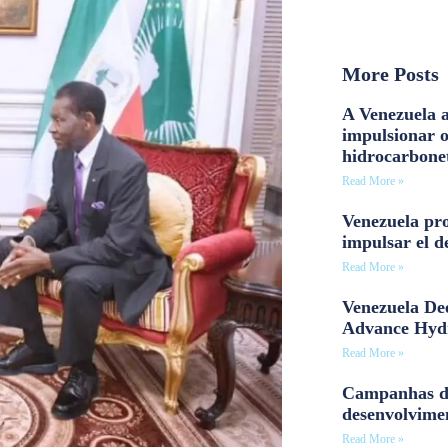
More Posts
A Venezuela a
impulsionar 
hidrocarbone
Read More »
Venezuela pro
impulsar el d
Read More »
Venezuela Dee
Advance Hyd
Read More »
Campanhas d
desenvolvime
Read More »