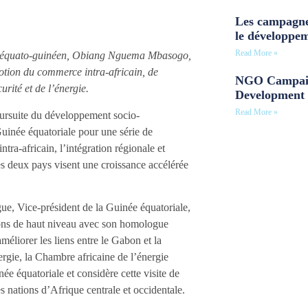
Les campagne
le développe
Read More »
e équato-guinéen, Obiang Nguema Mbasogo,
motion du commerce intra-africain, de
NGO Campaig
urité et de l’énergie.
Development 
Read More »
oursuite du développement socio-
Guinée équatoriale pour une série de
tra-africain, l’intégration régionale et
 les deux pays visent une croissance accélérée
, Vice-président de la Guinée équatoriale,
sions de haut niveau avec son homologue
liorer les liens entre le Gabon et la
ergie, la Chambre africaine de l’énergie
ée équatoriale et considère cette visite de
s nations d’Afrique centrale et occidentale.