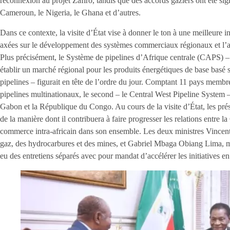
reconnexion au projet Zafiro, tandis que des accords gaziers ont été s
Cameroun, le Nigeria, le Ghana et d’autres.
Dans ce contexte, la visite d’État vise à donner le ton à une meilleure in
axées sur le développement des systèmes commerciaux régionaux et l’amé
Plus précisément, le Système de pipelines d’Afrique centrale (CAPS) – u
établir un marché régional pour les produits énergétiques de base basé 
pipelines – figurait en tête de l’ordre du jour. Comptant 11 pays memb
pipelines multinationaux, le second – le Central West Pipeline System – 
Gabon et la République du Congo. Au cours de la visite d’État, les prés
de la manière dont il contribuera à faire progresser les relations entre l
commerce intra-africain dans son ensemble. Les deux ministres Vincent
gaz, des hydrocarbures et des mines, et Gabriel Mbaga Obiang Lima, mi
eu des entretiens séparés avec pour mandat d’accélérer les initiatives en