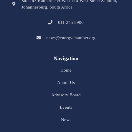
Suite 43 Katherine & West 114 West Street Sandton,
Johannesburg, South Africa
011 245 5900
news@energychamber.org
Navigation
Home
About Us
Advisory Board
Events
News