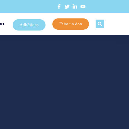
Faire un don
act
Adhésions