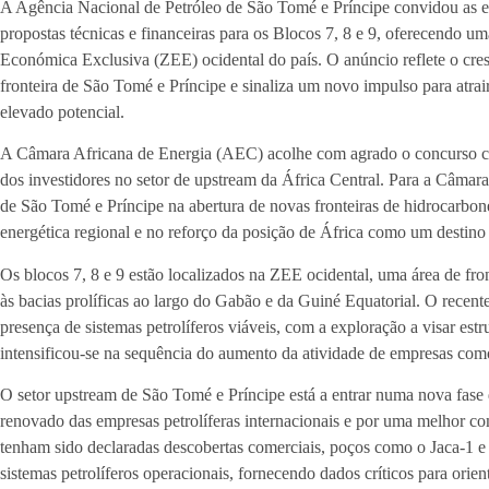
A Agência Nacional de Petróleo de São Tomé e Príncipe convidou as em
propostas técnicas e financeiras para os Blocos 7, 8 e 9, oferecendo u
Económica Exclusiva (ZEE) ocidental do país. O anúncio reflete o cresc
fronteira de São Tomé e Príncipe e sinaliza um novo impulso para atrair
elevado potencial.
A Câmara Africana de Energia (AEC) acolhe com agrado o concurso co
dos investidores no setor de upstream da África Central. Para a Câmara
de São Tomé e Príncipe na abertura de novas fronteiras de hidrocarbone
energética regional e no reforço da posição de África como um destino 
Os blocos 7, 8 e 9 estão localizados na ZEE ocidental, uma área de fr
às bacias prolíficas ao largo do Gabão e da Guiné Equatorial. O recen
presença de sistemas petrolíferos viáveis, com a exploração a visar es
intensificou-se na sequência do aumento da atividade de empresas como
O setor upstream de São Tomé e Príncipe está a entrar numa nova fase 
renovado das empresas petrolíferas internacionais e por uma melhor 
tenham sido declaradas descobertas comerciais, poços como o Jaca-1 e
sistemas petrolíferos operacionais, fornecendo dados críticos para orient