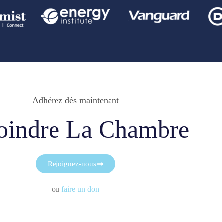
Adhérez dès maintenant
oindre La Chambre
Rejoignez-nous
ou
faire un don