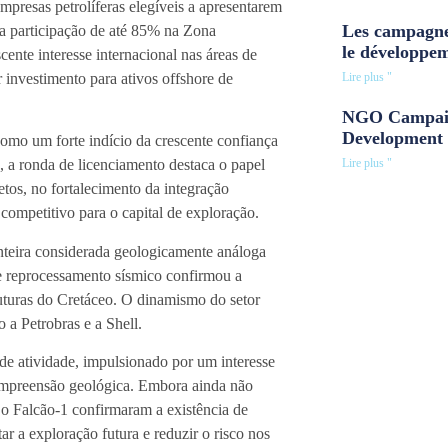
presas petrolíferas elegíveis a apresentarem
Les campagne
ma participação de até 85% na Zona
le développe
ente interesse internacional nas áreas de
 investimento para ativos offshore de
Lire plus "
NGO Campaig
Development 
mo um forte indício da crescente confiança
Lire plus "
, a ronda de licenciamento destaca o papel
tos, no fortalecimento da integração
competitivo para o capital de exploração.
onteira considerada geologicamente análoga
te reprocessamento sísmico confirmou a
truturas do Cretáceo. O dinamismo do setor
 a Petrobras e a Shell.
de atividade, impulsionado por um interesse
compreensão geológica. Embora ainda não
 o Falcão-1 confirmaram a existência de
ar a exploração futura e reduzir o risco nos