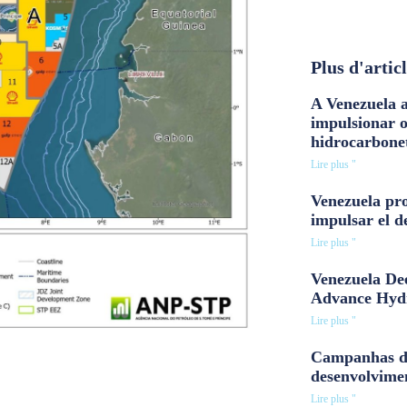
Plus d'artic
A Venezuela a
impulsionar 
hidrocarbone
Lire plus "
Venezuela pro
impulsar el d
Lire plus "
Venezuela Dee
Advance Hyd
Lire plus "
Campanhas d
desenvolvime
Lire plus "