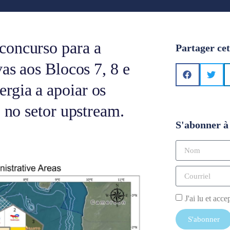
concurso para a
Partager cet
vas aos Blocos 7, 8 e
rgia a apoiar os
o no setor upstream.
S'abonner à 
J'ai lu et acce
S'abonner