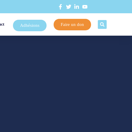
Faire un don
act
Adhésions