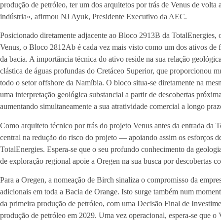
produção de petróleo, ter um dos arquitetos por trás de Venus de volta 
indústria», afirmou NJ Ayuk, Presidente Executivo da AEC.
Posicionado diretamente adjacente ao Bloco 2913B da TotalEnergies, o
Venus, o Bloco 2812Ab é cada vez mais visto como um dos ativos de fr
da bacia. A importância técnica do ativo reside na sua relação geológ
clástica de águas profundas do Cretáceo Superior, que proporcionou mú
todo o setor offshore da Namíbia. O bloco situa-se diretamente na mes
uma interpretação geológica substancial a partir de descobertas próxim
aumentando simultaneamente a sua atratividade comercial a longo praz
Como arquiteto técnico por trás do projeto Venus antes da entrada da
central na redução do risco do projeto — apoiando assim os esforços 
TotalEnergies. Espera-se que o seu profundo conhecimento da geologi
de exploração regional apoie a Oregen na sua busca por descobertas 
Para a Oregen, a nomeação de Birch sinaliza o compromisso da empre
adicionais em toda a Bacia de Orange. Isto surge também num momen
da primeira produção de petróleo, com uma Decisão Final de Investimen
produção de petróleo em 2029. Uma vez operacional, espera-se que o