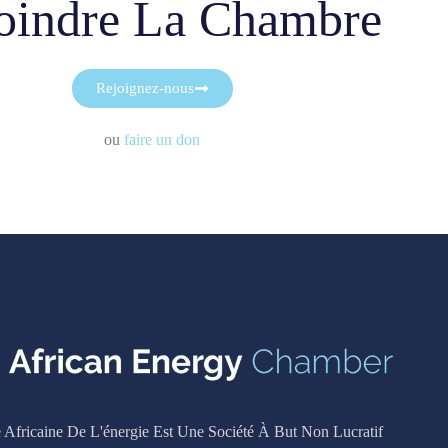
oindre La Chambre
Rejoignez-nous
ou
faire un don
Africaine De L'énergie Est Une Société À But Non Lucratif