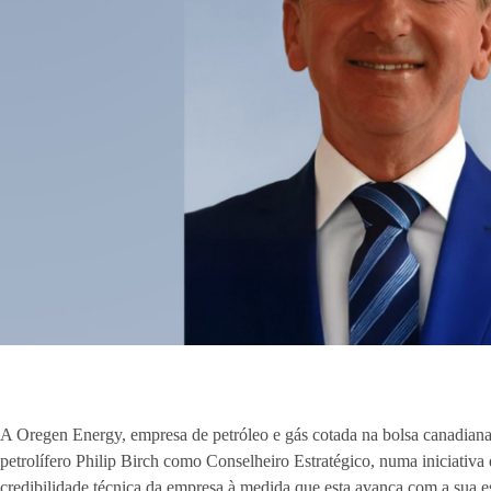
A Oregen Energy, empresa de petróleo e gás cotada na bolsa canadian
petrolífero Philip Birch como Conselheiro Estratégico, numa iniciativa 
credibilidade técnica da empresa à medida que esta avança com a sua e