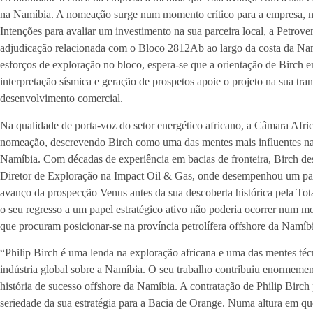
na Namíbia. A nomeação surge num momento crítico para a empresa, na
Intenções para avaliar um investimento na sua parceira local, a Petrov
adjudicação relacionada com o Bloco 2812Ab ao largo da costa da Na
esforços de exploração no bloco, espera-se que a orientação de Birch e
interpretação sísmica e geração de prospetos apoie o projeto na sua tra
desenvolvimento comercial.
Na qualidade de porta-voz do setor energético africano, a Câmara Afr
nomeação, descrevendo Birch como uma das mentes mais influentes na 
Namíbia. Com décadas de experiência em bacias de fronteira, Birch d
Diretor de Exploração na Impact Oil & Gas, onde desempenhou um pape
avanço da prospecção Venus antes da sua descoberta histórica pela To
o seu regresso a um papel estratégico ativo não poderia ocorrer num 
que procuram posicionar-se na província petrolífera offshore da Namíb
“Philip Birch é uma lenda na exploração africana e uma das mentes téc
indústria global sobre a Namíbia. O seu trabalho contribuiu enormement
história de sucesso offshore da Namíbia. A contratação de Philip Birch
seriedade da sua estratégia para a Bacia de Orange. Numa altura em q