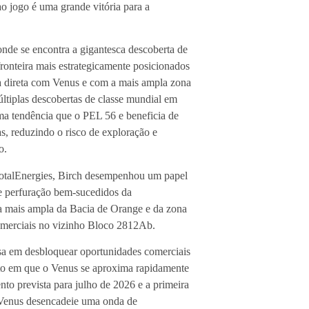
ao jogo é uma grande vitória para a
nde se encontra a gigantesca descoberta de
onteira mais estrategicamente posicionados
ica direta com Venus e com a mais ampla zona
ltiplas descobertas de classe mundial em
ma tendência que o PEL 56 e beneficia de
as, reduzindo o risco de exploração e
o.
 TotalEnergies, Birch desempenhou um papel
de perfuração bem-sucedidos da
a mais ampla da Bacia de Orange e da zona
comerciais no vizinho Bloco 2812Ab.
sa em desbloquear oportunidades comerciais
to em que o Venus se aproxima rapidamente
to prevista para julho de 2026 e a primeira
 Venus desencadeie uma onda de