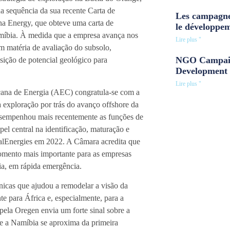
 sequência da sua recente Carta de
Les campagne
ena Energy, que obteve uma carta de
le développe
míbia. À medida que a empresa avança nos
Lire plus "
m matéria de avaliação do subsolo,
NGO Campaig
nsição de potencial geológico para
Development 
Lire plus "
icana de Energia (AEC) congratula-se com a
exploração por trás do avanço offshore da
esempenhou mais recentemente as funções de
l central na identificação, maturação e
talEnergies em 2022. A Câmara acredita que
momento mais importante para as empresas
ia, em rápida emergência.
nicas que ajudou a remodelar a visão da
e para África e, especialmente, para a
 pela Oregen envia um forte sinal sobre a
ue a Namíbia se aproxima da primeira