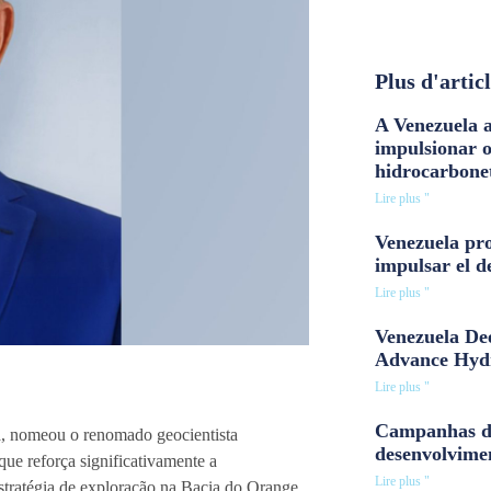
Plus d'artic
A Venezuela a
impulsionar 
hidrocarbone
Lire plus "
Venezuela pro
impulsar el d
Lire plus "
Venezuela Dee
Advance Hyd
Lire plus "
Campanhas d
a, nomeou o renomado geocientista
desenvolvime
que reforça significativamente a
Lire plus "
stratégia de exploração na Bacia do Orange,