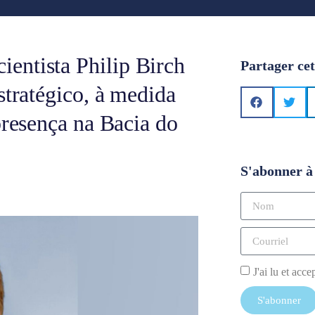
entista Philip Birch
Partager cet
stratégico, à medida
presença na Bacia do
S'abonner à 
J'ai lu et acce
S'abonner