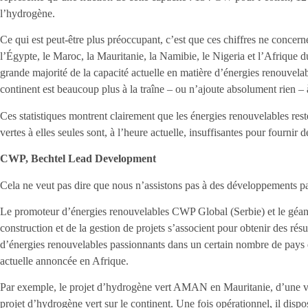
l’hydrogène.
Ce qui est peut-être plus préoccupant, c’est que ces chiffres ne concer
l’Égypte, le Maroc, la Mauritanie, la Namibie, le Nigeria et l’Afrique d
grande majorité de la capacité actuelle en matière d’énergies renouvelab
continent est beaucoup plus à la traîne – ou n’ajoute absolument rien – à
Ces statistiques montrent clairement que les énergies renouvelables rest
vertes à elles seules sont, à l’heure actuelle, insuffisantes pour fournir 
CWP, Bechtel Lead Development
Cela ne veut pas dire que nous n’assistons pas à des développements p
Le promoteur d’énergies renouvelables CWP Global (Serbie) et le géant 
construction et de la gestion de projets s’associent pour obtenir des résult
d’énergies renouvelables passionnants dans un certain nombre de pays q
actuelle annoncée en Afrique.
Par exemple, le projet d’hydrogène vert AMAN en Mauritanie, d’une va
projet d’hydrogène vert sur le continent. Une fois opérationnel, il dis