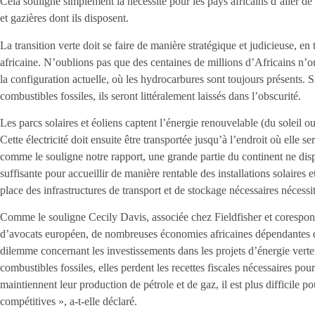
Cela souligne simplement la nécessité pour les pays africains d’aller de 
et gazières dont ils disposent.
La transition verte doit se faire de manière stratégique et judicieuse, e
africaine. N’oublions pas que des centaines de millions d’Africains n’on
la configuration actuelle, où les hydrocarbures sont toujours présents. S
combustibles fossiles, ils seront littéralement laissés dans l’obscurité.
Les parcs solaires et éoliens captent l’énergie renouvelable (du soleil ou 
Cette électricité doit ensuite être transportée jusqu’à l’endroit où elle 
comme le souligne notre rapport, une grande partie du continent ne disp
suffisante pour accueillir de manière rentable des installations solaires 
place des infrastructures de transport et de stockage nécessaires nécessi
Comme le souligne Cecily Davis, associée chez Fieldfisher et corespo
d’avocats européen, de nombreuses économies africaines dépendantes d
dilemme concernant les investissements dans les projets d’énergie verte
combustibles fossiles, elles perdent les recettes fiscales nécessaires pour 
maintiennent leur production de pétrole et de gaz, il est plus difficile p
compétitives », a-t-elle déclaré.