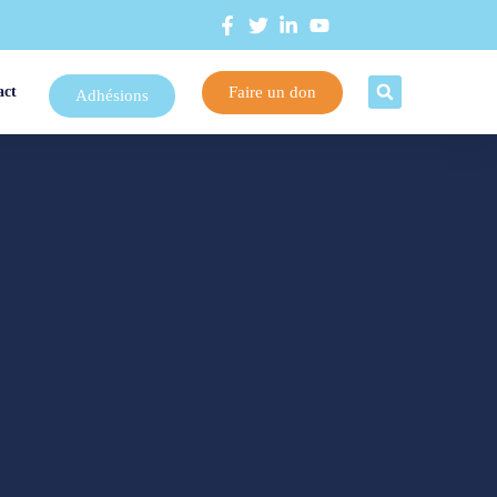
Faire un don
act
Adhésions