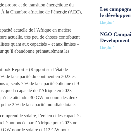
ie propre et de transition énergétique du
Les campagne
. À la Chambre africaine de l’énergie (AEC),
le développe
Lire plus "
apacité actuelle de l’Afrique en matière
NGO Campaig
ure actuelle, très peu de choses contribuent
Development 
istes quant aux capacités – et aux limites –
Lire plus "
 pour qu’il abandonne prématurément les
look Report » (Rapport sur l’état de
% de la capacité du continent en 2023 est
ns », seuls 7 % de la capacité éolienne et 9
ns que la capacité de l’Afrique en 2023
e qu’elle atteindra 30 GW au cours des deux
 peine 2 % de la capacité mondiale totale.
omprend le solaire, l’éolien et les capacités
acité annoncée par l’Afrique pour 2023 ne
120 GW pour le solaire et 112 GW pour