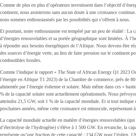
Comme de plus en plus d’opérateurs investissent dans l’objectif d’énerg
continent, nous assisterons sans aucun doute à une croissance continue
nous sommes enthousiasmés par les possibilités qui s’offrent à nous.
Et pourtant, notre enthousiasme est tempéré par un peu de réalité : La c
d’énergies renouvelables et sa portée géographique sont limitées. À l’he
à répondre aux besoins énergétiques de l’Afrique. Nous devons être réal
des sources d’énergie verte, au lieu de faire pression sur le continent
combustibles fossiles.
Comme l’indique le rapport « The State of African Energy Q1 2023 Out
l’énergie en Afrique T1 2023) de la Chambre de commerce, près de 80 
alimentée par l’énergie éolienne et solaire. Mais même dans ces « bastio
% de la capacité solaire sont actuellement opérationnels. Nous prévoyo
atteindra 21,5 GW, soit 1 % de la capacité mondiale. Et si tout indiqu
prochaines années, même cette croissance est minuscule, représentant à
La capacité mondiale actuelle en matière d’énergies renouvelables (qui c
d’électrolyse de l’hydrogène) s’élève à 1 500 GW. En revanche, la cap
représente qu’une fraction de cette capacité : 134 GW pour l’éolien, 