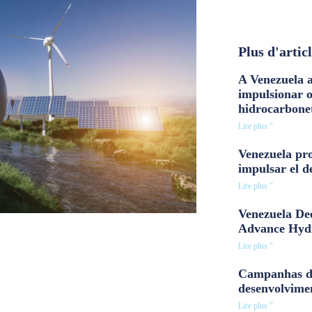
Plus d'artic
A Venezuela a
impulsionar 
hidrocarbone
Lire plus "
Venezuela pro
impulsar el d
Lire plus "
Venezuela Dee
Advance Hyd
Lire plus "
Campanhas d
desenvolvime
Lire plus "