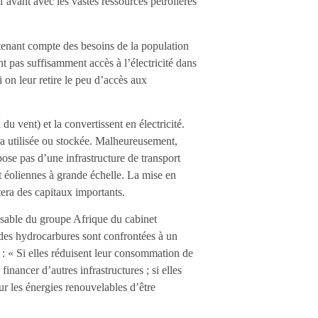
l’avant avec les vastes ressources pétrolières
n tenant compte des besoins de la population
t pas suffisamment accès à l’électricité dans
i on leur retire le peu d’accès aux
du vent) et la convertissent en électricité.
sera utilisée ou stockée. Malheureusement,
ose pas d’une infrastructure de transport
et éoliennes à grande échelle. La mise en
tera des capitaux importants.
nsable du groupe Afrique du cabinet
es hydrocarbures sont confrontées à un
 : « Si elles réduisent leur consommation de
financer d’autres infrastructures ; si elles
our les énergies renouvelables d’être