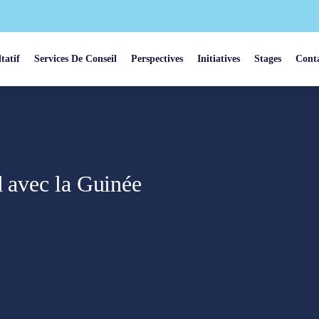
tatif
Services De Conseil
Perspectives
Initiatives
Stages
Cont
d avec la Guinée