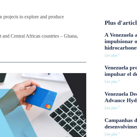
n projects to explore and produce
Plus d'artic
A Venezuela a
 and Central African countries – Ghana,
impulsionar 
hidrocarbone
Lire plus "
Venezuela pro
impulsar el d
Lire plus "
Venezuela Dee
Advance Hyd
Lire plus "
Campanhas d
desenvolvime
Lire plus "