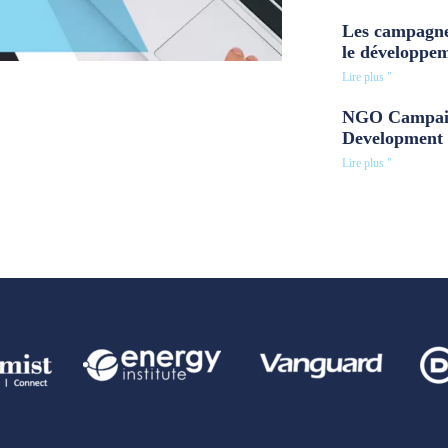
Les campagne
le développe
Lire plus "
NGO Campaig
Development 
Lire plus "