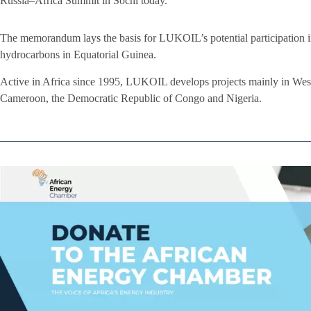
Russia–Africa Summit in Sochi today.
The memorandum lays the basis for LUKOIL’s potential participation i
hydrocarbons in Equatorial Guinea.
Active in Africa since 1995, LUKOIL develops projects mainly in West
Cameroon, the Democratic Republic of Congo and Nigeria.