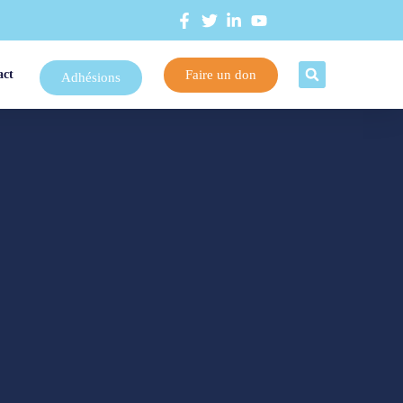
Faire un don
act
Adhésions