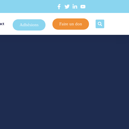
Faire un don
act
Adhésions