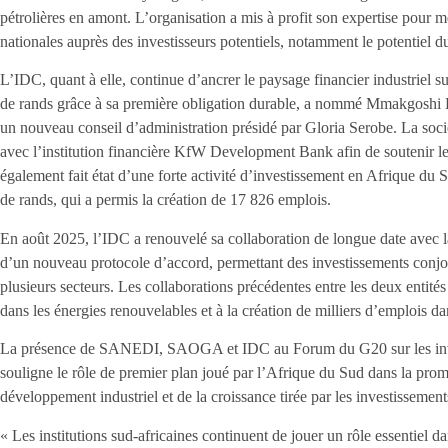
pétrolières en amont. L’organisation a mis à profit son expertise pour m
nationales auprès des investisseurs potentiels, notamment le potentiel 
L’IDC, quant à elle, continue d’ancrer le paysage financier industriel su
de rands grâce à sa première obligation durable, a nommé Mmakgoshi 
un nouveau conseil d’administration présidé par Gloria Serobe. La soc
avec l’institution financière KfW Development Bank afin de soutenir l
également fait état d’une forte activité d’investissement en Afrique du 
de rands, qui a permis la création de 17 826 emplois.
En août 2025, l’IDC a renouvelé sa collaboration de longue date avec l
d’un nouveau protocole d’accord, permettant des investissements conjo
plusieurs secteurs. Les collaborations précédentes entre les deux entité
dans les énergies renouvelables et à la création de milliers d’emplois da
La présence de SANEDI, SAOGA et IDC au Forum du G20 sur les inve
souligne le rôle de premier plan joué par l’Afrique du Sud dans la promo
développement industriel et de la croissance tirée par les investissements
« Les institutions sud-africaines continuent de jouer un rôle essentiel d