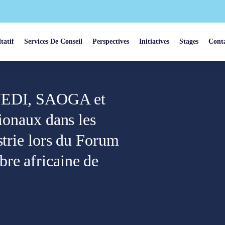
tatif
Services De Conseil
Perspectives
Initiatives
Stages
Cont
ANEDI, SAOGA et
tionaux dans les
strie lors du Forum
re africaine de