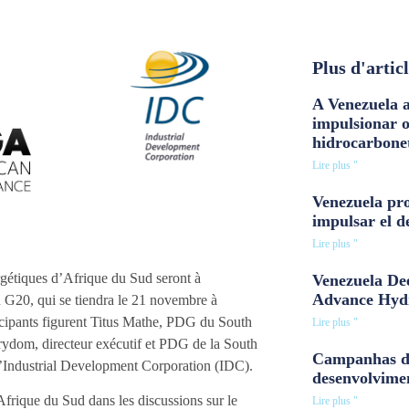
Plus d'artic
A Venezuela a
impulsionar 
hidrocarbone
Lire plus "
Venezuela pro
impulsar el d
Lire plus "
ergétiques d’Afrique du Sud seront à
Venezuela Dee
Advance Hyd
u G20, qui se tiendra le 21 novembre à
icipants figurent Titus Mathe, PDG du South
Lire plus "
ydom, directeur exécutif et PDG de la South
Campanhas d
l’Industrial Development Corporation (IDC).
desenvolvime
’Afrique du Sud dans les discussions sur le
Lire plus "