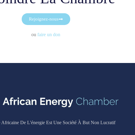
Rejoignez-nous
ou
faire un don
Africaine De L'énergie Est Une Société À But Non Lucratif