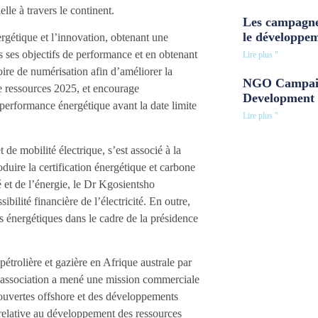
lle à travers le continent.
Les campagne
le développe
rgétique et l’innovation, obtenant une
s ses objectifs de performance et en obtenant
Lire plus "
oire de numérisation afin d’améliorer la
NGO Campaig
de ressources 2025, et encourage
Development 
 performance énergétique avant la date limite
Lire plus "
 mobilité électrique, s’est associé à la
duire la certification énergétique et carbone
té et de l’énergie, le Dr Kgosientsho
ilité financière de l’électricité. En outre,
s énergétiques dans le cadre de la présidence
étrolière et gazière en Afrique australe par
 l’association a mené une mission commerciale
couvertes offshore et des développements
i relative au développement des ressources