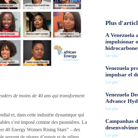
Plus d'artic
A Venezuela a
impulsionar 
hidrocarbone
Lire plus "
Venezuela pro
impulsar el d
Lire plus "
Venezuela Dee
leaders de moins de 40 ans qui transforment
Advance Hyd
Lire plus "
ndial et, dans cette industrie dynamique qui
Campanhas d
ables s’est imposé comme des pionnières. La
desenvolvime
nder 40 Energy Women Rising Stars” – des
Lire plus "
e servent de phares d’espoir et de piliers