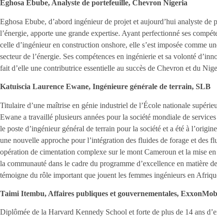
Eghosa Ebube, Analyste de portefeuille, Chevron Nigeria
Eghosa Ebube, d’abord ingénieur de projet et aujourd’hui analyste de 
l’énergie, apporte une grande expertise. Ayant perfectionné ses compé
celle d’ingénieur en construction onshore, elle s’est imposée comme une
secteur de l’énergie. Ses compétences en ingénierie et sa volonté d’inno
fait d’elle une contributrice essentielle au succès de Chevron et du Nig
Katuiscia Laurence Ewane, Ingénieure générale de terrain, SLB
Titulaire d’une maîtrise en génie industriel de l’École nationale supér
Ewane a travaillé plusieurs années pour la société mondiale de service
le poste d’ingénieur général de terrain pour la société et a été à l’origin
une nouvelle approche pour l’intégration des fluides de forage et des flu
opération de cimentation complexe sur le mont Cameroun et la mise en
la communauté dans le cadre du programme d’excellence en matière 
témoigne du rôle important que jouent les femmes ingénieurs en Afriqu
Taimi Itembu, Affaires publiques et gouvernementales, ExxonMob
Diplômée de la Harvard Kennedy School et forte de plus de 14 ans d’e