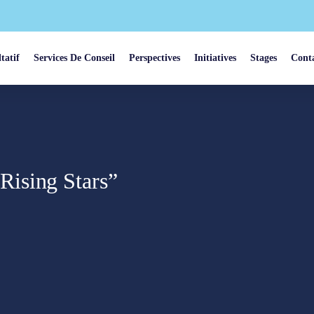
tatif
Services De Conseil
Perspectives
Initiatives
Stages
Cont
ising Stars”