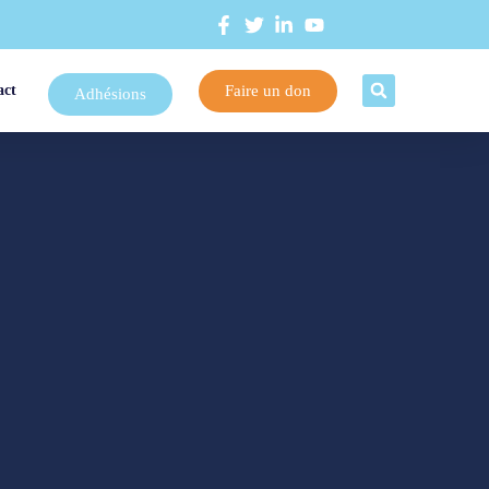
Faire un don
act
Adhésions