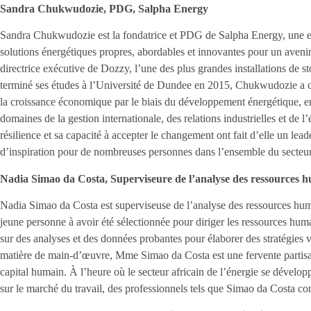
Sandra Chukwudozie, PDG, Salpha Energy
Sandra Chukwudozie est la fondatrice et PDG de Salpha Energy, une ent
solutions énergétiques propres, abordables et innovantes pour un avenir
directrice exécutive de Dozzy, l’une des plus grandes installations de s
terminé ses études à l’Université de Dundee en 2015, Chukwudozie a co
la croissance économique par le biais du développement énergétique, en
domaines de la gestion internationale, des relations industrielles et de 
résilience et sa capacité à accepter le changement ont fait d’elle un le
d’inspiration pour de nombreuses personnes dans l’ensemble du secteur
Nadia Simao da Costa, Superviseure de l’analyse des ressources 
Nadia Simao da Costa est superviseuse de l’analyse des ressources hum
jeune personne à avoir été sélectionnée pour diriger les ressources hum
sur des analyses et des données probantes pour élaborer des stratégies vi
matière de main-d’œuvre, Mme Simao da Costa est une fervente partisa
capital humain. À l’heure où le secteur africain de l’énergie se dévelop
sur le marché du travail, des professionnels tels que Simao da Costa co