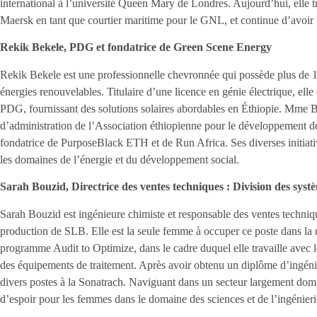
international à l’université Queen Mary de Londres. Aujourd’hui, elle tra
Maersk en tant que courtier maritime pour le GNL, et continue d’avoir u
Rekik Bekele, PDG et fondatrice de Green Scene Energy
Rekik Bekele est une professionnelle chevronnée qui possède plus de 
énergies renouvelables. Titulaire d’une licence en génie électrique, el
PDG, fournissant des solutions solaires abordables en Éthiopie. Mme 
d’administration de l’Association éthiopienne pour le développement de
fondatrice de PurposeBlack ETH et de Run Africa. Ses diverses initiati
les domaines de l’énergie et du développement social.
Sarah Bouzid, Directrice des ventes techniques : Division des sys
Sarah Bouzid est ingénieure chimiste et responsable des ventes techniq
production de SLB. Elle est la seule femme à occuper ce poste dans la 
programme Audit to Optimize, dans le cadre duquel elle travaille avec l
des équipements de traitement. Après avoir obtenu un diplôme d’ingéni
divers postes à la Sonatrach. Naviguant dans un secteur largement dom
d’espoir pour les femmes dans le domaine des sciences et de l’ingénier