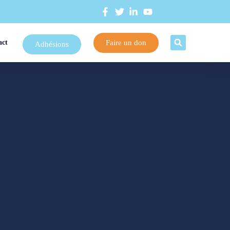
Faire un don
act
Adhésions