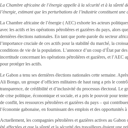
La Chambre africaine de l’énergie appelle à la sécurité et à la sûreté 
l’énergie, estimant que les perturbations de l’industrie constituent un
La Chambre africaine de l’énergie ( AEC) exhorte les acteurs politiques 
avec les actifs et les opérations pétrolières et gazières du pays, alors qu
dernières élections nationales. En tant que porte-parole du secteur afri
l’importance cruciale de ces actifs pour la stabilité du marché, la croi
conditions de vie de la population. L’annonce d’un coup d’État par des o
incertitude concernant les opérations pétrolières et gazières, et l’AEC
pour protéger les actifs.
Le Gabon a tenu ses dernières élections nationales cette semaine. Aprè
Ali Bongo, un groupe d’officiers militaires de haut rang a pris le cont
transparence, de crédibilité et d’inclusivité du processus électoral. Le g
de crise politique, économique et sociale, et a pris le pouvoir pour tente
de conflit, les ressources pétrolières et gazières du pays – qui contribue
l’économie gabonaise, en fournissant des emplois et des opportunités à 
Actuellement, les compagnies pétrolières et gazières actives au Gabon o
été affectées et que la sûreté et la sécurité des travailleurs étaient une p