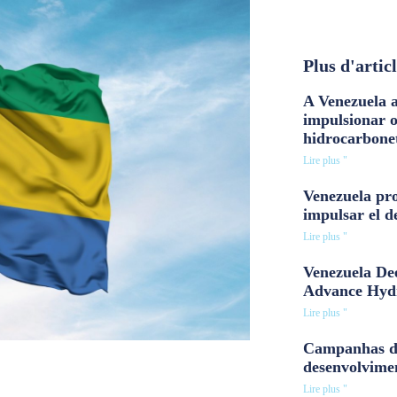
Plus d'artic
A Venezuela a
impulsionar 
hidrocarbone
Lire plus "
Venezuela pro
impulsar el d
Lire plus "
Venezuela Dee
Advance Hyd
Lire plus "
Campanhas d
desenvolvime
Lire plus "