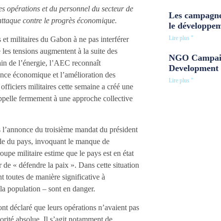
des opérations et du personnel du secteur de
Les campagne
e attaque contre le progrès économique.
le développe
Lire plus "
et militaires du Gabon à ne pas interférer
e les tensions augmentent à la suite des
NGO Campaig
cain de l’énergie, l’AEC reconnaît
Development 
ssance économique et l’amélioration des
Lire plus "
fficiers militaires cette semaine a créé une
 appelle fermement à une approche collective
s l’annonce du troisième mandat du président
rôle du pays, invoquant le manque de
roupe militaire estime que le pays est en état
r de « défendre la paix ». Dans cette situation
nt toutes de manière significative à
la population – sont en danger.
nt déclaré que leurs opérations n’avaient pas
riorité absolue. Il s’agit notamment de