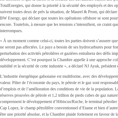
TotalEnergies, qui donne la priorité à la sécurité des employés et des o
suivent toutes deux de près la situation, de Maurel & Prom, qui déclare
BW Energy, qui déclare que toutes les opérations offshore se sont pour
encore. Toutefois, à mesure que les tensions s’intensifient, on craint que 
interrompues.
« À un moment comme celui-ci, toutes les parties doivent s’assurer que 
ne seront pas affectées. Le pays a besoin de ses hydrocarbures pour fon
perturbation des activités pétrolières et gazières entraînera des défis im
développement. C’est pourquoi la Chambre appelle à une approche collec
stabilité et la sécurité de cette industrie », a déclaré NJ Ayuk, présiden
L’industrie énergétique gabonaise est multiforme, avec des développeme
valeur. Pilier de l’économie du pays, le pétrole et le gaz sont responsab
d’emplois et de l’amélioration des conditions de vie de la population. L
réserves prouvées de pétrole et 1,2 trillion de pieds cubes de gaz naturel
comprennent le développement d’Hibiscus/Ruche, le terminal pétrolier et 
Cap Lopez, le champ pétrolifère conventionnel d’Etame et bien d’autres 
être une priorité absolue, et la Chambre plaide fortement en faveur de la