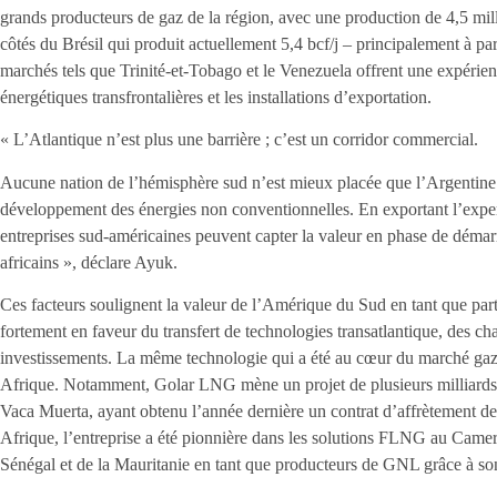
grands producteurs de gaz de la région, avec une production de 4,5 milli
côtés du Brésil qui produit actuellement 5,4 bcf/j – principalement à part
marchés tels que Trinité-et-Tobago et le Venezuela offrent une expérie
énergétiques transfrontalières et les installations d’exportation.
« L’Atlantique n’est plus une barrière ; c’est un corridor commercial.
Aucune nation de l’hémisphère sud n’est mieux placée que l’Argentine 
développement des énergies non conventionnelles. En exportant l’exper
entreprises sud-américaines peuvent capter la valeur en phase de démar
africains », déclare Ayuk.
Ces facteurs soulignent la valeur de l’Amérique du Sud en tant que part
fortement en faveur du transfert de technologies transatlantique, des ch
investissements. La même technologie qui a été au cœur du marché gazi
Afrique. Notamment, Golar LNG mène un projet de plusieurs milliards d
Vaca Muerta, ayant obtenu l’année dernière un contrat d’affrètement 
Afrique, l’entreprise a été pionnière dans les solutions FLNG au Came
Sénégal et de la Mauritanie en tant que producteurs de GNL grâce à s