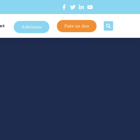
Faire un don
act
Adhésions