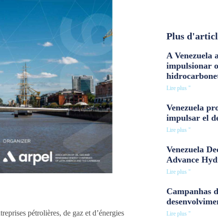
Plus d'artic
A Venezuela a
impulsionar 
hidrocarbone
Lire plus "
Venezuela pro
impulsar el d
Lire plus "
Venezuela Dee
Advance Hyd
Lire plus "
Campanhas d
desenvolvime
prises pétrolières, de gaz et d’énergies
Lire plus "