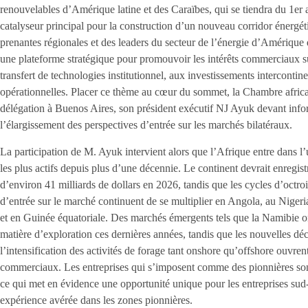
renouvelables d’Amérique latine et des Caraïbes, qui se tiendra du 1er 
catalyseur principal pour la construction d’un nouveau corridor énergéti
prenantes régionales et des leaders du secteur de l’énergie d’Amérique
une plateforme stratégique pour promouvoir les intérêts commerciaux s
transfert de technologies institutionnel, aux investissements interconti
opérationnelles. Placer ce thème au cœur du sommet, la Chambre afric
délégation à Buenos Aires, son président exécutif NJ Ayuk devant info
l’élargissement des perspectives d’entrée sur les marchés bilatéraux.
La participation de M. Ayuk intervient alors que l’Afrique entre dans l
les plus actifs depuis plus d’une décennie. Le continent devrait enregi
d’environ 41 milliards de dollars en 2026, tandis que les cycles d’octroi
d’entrée sur le marché continuent de se multiplier en Angola, au Nigeri
et en Guinée équatoriale. Des marchés émergents tels que la Namibie o
matière d’exploration ces dernières années, tandis que les nouvelles déc
l’intensification des activités de forage tant onshore qu’offshore ouvre
commerciaux. Les entreprises qui s’imposent comme des pionnières sont b
ce qui met en évidence une opportunité unique pour les entreprises sud-a
expérience avérée dans les zones pionnières.