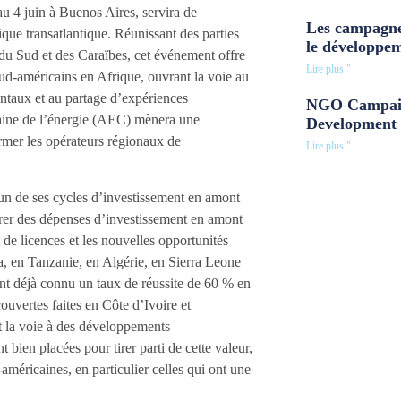
au 4 juin à Buenos Aires, servira de
Les campagne
que transatlantique. Réunissant des parties
le développe
 du Sud et des Caraïbes, cet événement offre
Lire plus "
ud-américains en Afrique, ouvrant la voie au
nentaux et au partage d’expériences
NGO Campaig
aine de l’énergie (AEC) mènera une
Development 
rmer les opérateurs régionaux de
Lire plus "
’un de ses cycles d’investissement en amont
strer des dépenses d’investissement en amont
 de licences et les nouvelles opportunités
a, en Tanzanie, en Algérie, en Sierra Leone
nt déjà connu un taux de réussite de 60 % en
ouvertes faites en Côte d’Ivoire et
nt la voie à des développements
ien placées pour tirer parti de cette valeur,
méricaines, en particulier celles qui ont une