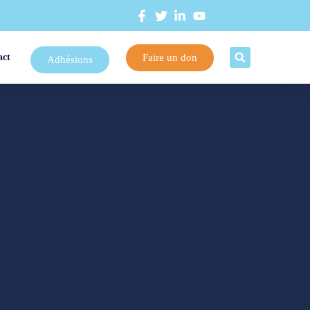
Faire un don
act
Adhésions