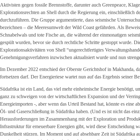
Aktivisten gegen fossile Brennstoffe, darunter auch Greenpeace, Klage
Explorationsrechten an Shell durch die Regierung ein, einschließlich 
durchzuführen. Die Gruppe argumentierte, dass seismische Untersuchu
bezeichnen – die Meeresumwelt der Wild Coast gefährden. Als Beweis 
Schnabelwals und tote Fische an, die während der einmonatigen seismi
gespült wurden, bevor sie durch rechtliche Schritte gestoppt wurde. D
Explorationsaktivitäten von Shell “ungerechtfertigtes Verwaltungshande
Genehmigungsverfahren inzwischen aktualisiert wurde und nun stren
Im Dezember 2022 entschied der Oberste Gerichtshof in Makhanda, da
fortsetzen darf. Der Energieriese wartet nun auf das Ergebnis seiner B
Südafrika ist ein Land, das viel mehr einheimische Energie benötigt, u
ganz zu schweigen von der wirtschaftlichen Expansion und der Verrin
Energieimporten -, aber wenn das Urteil Bestand hat, könnte es eine 
Öl- und Gaserschließung in Südafrika haben. (Und es ist nicht das ein
Herausforderungen im Zusammenhang mit der Exploration und Produktion
Infrastruktur für erneuerbare Energien gibt, wird diese Entscheidung 
Dunkelheit stürzen. Im Moment und auf absehbare Zeit ist Südafrika a