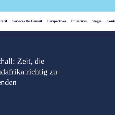
tatif
Services De Conseil
Perspectives
Initiatives
Stages
Cont
all: Zeit, die
afrika richtig zu
eenden