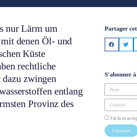
ls nur Lärm um
Partager cet
 mit denen Öl- und
schen Küste
aben rechtliche
S'abonner à 
lc dazu zwingen
wasserstoffen entlang
ärmsten Provinz des
J'ai lu et acce
S'abonner