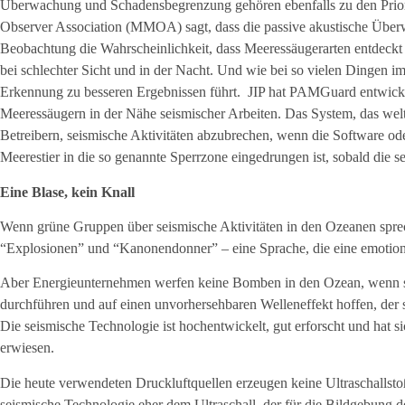
Überwachung und Schadensbegrenzung gehören ebenfalls zu den Prior
Observer Association (MMOA) sagt, dass die passive akustische Übe
Beobachtung die Wahrscheinlichkeit, dass Meeressäugerarten entdeckt 
bei schlechter Sicht und in der Nacht. Und wie bei so vielen Dingen im 
Erkennung zu besseren Ergebnissen führt. JIP hat PAMGuard entwick
Meeressäugern in der Nähe seismischer Arbeiten. Das System, das weltw
Betreibern, seismische Aktivitäten abzubrechen, wenn die Software ode
Meerestier in die so genannte Sperrzone eingedrungen ist, sobald die 
Eine Blase, kein Knall
Wenn grüne Gruppen über seismische Aktivitäten in den Ozeanen spre
“Explosionen” und “Kanonendonner” – eine Sprache, die eine emotional
Aber Energieunternehmen werfen keine Bomben in den Ozean, wenn s
durchführen und auf einen unvorhersehbaren Welleneffekt hoffen, der s
Die seismische Technologie ist hochentwickelt, gut erforscht und hat sic
erwiesen.
Die heute verwendeten Druckluftquellen erzeugen keine Ultraschallsto
seismische Technologie eher dem Ultraschall, der für die Bildgebung 