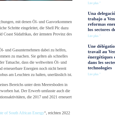
Lire plus "
Una delegació
trabajo a Ven
uchungen, mit denen Öl- und Gasvorkommen
reformas ener
he Schritte eingeleitet, die Shell Plc dazu
los sectores d
d Coast Südafrikas, der ärmsten Provinz des
Lire plus "
Une délégatio
Öl- und Gasunternehmen dabei zu helfen,
travail au Ve
ommen zu machen. Sie gelten als schnelles
énergétiques 
dans les secte
der Tatsache, dass die weltweiten Öl- und
technologies
d erneuerbare Energien noch nicht bereit
Lire plus "
bus am Leuchten zu halten, unerlässlich ist.
 eines Bereichs unter dem Meeresboden in
rworben hat. Der Erwerb umfasste auch die
ionsaktivitäten, die 2017 und 2021 erneuert
te of South African Energy
“, reichten 2022