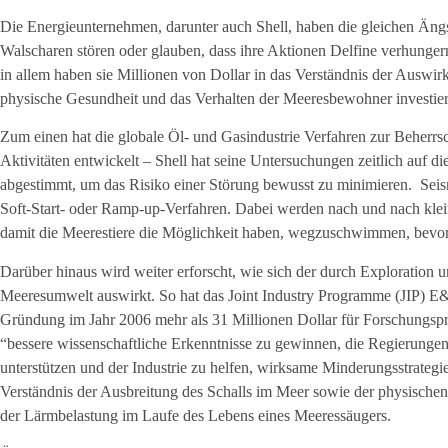
Die Energieunternehmen, darunter auch Shell, haben die gleichen Ä
Walscharen stören oder glauben, dass ihre Aktionen Delfine verhungern
in allem haben sie Millionen von Dollar in das Verständnis der Auswi
physische Gesundheit und das Verhalten der Meeresbewohner investier
Zum einen hat die globale Öl- und Gasindustrie Verfahren zur Beherr
Aktivitäten entwickelt – Shell hat seine Untersuchungen zeitlich au
abgestimmt, um das Risiko einer Störung bewusst zu minimieren. Seis
Soft-Start- oder Ramp-up-Verfahren. Dabei werden nach und nach kleine
damit die Meerestiere die Möglichkeit haben, wegzuschwimmen, bevor di
Darüber hinaus wird weiter erforscht, wie sich der durch Exploration u
Meeresumwelt auswirkt. So hat das Joint Industry Programme (JIP) E&
Gründung im Jahr 2006 mehr als 31 Millionen Dollar für Forschungsp
“bessere wissenschaftliche Erkenntnisse zu gewinnen, die Regierungen
unterstützen und der Industrie zu helfen, wirksame Minderungsstrategi
Verständnis der Ausbreitung des Schalls im Meer sowie der physisch
der Lärmbelastung im Laufe des Lebens eines Meeressäugers.