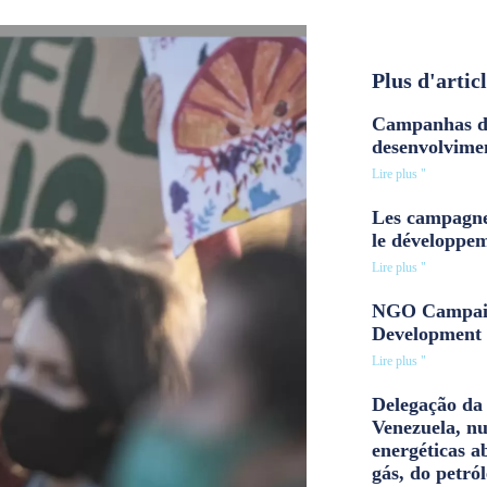
Plus d'artic
Campanhas d
desenvolvime
Lire plus "
Les campagne
le développe
Lire plus "
NGO Campaig
Development 
Lire plus "
Delegação da 
Venezuela, n
energéticas a
gás, do petról