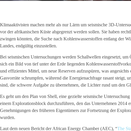
Klimaaktivisten machen mehr als nur Lärm um seismische 3D-Unters
vor der afrikanischen Küste abgegrenzt werden sollen. Sie haben rechtlic
zwingen könnten, die Suche nach Kohlenwasserstoffen entlang der Wil
Landes, endgültig einzustellen.
Bei seismischen Untersuchungen werden Schallwellen eingesetzt, um 
sich ein Bild von tief unter der Erde liegenden Kohlenwasserstoffvork
und effizientes Mittel, um neue Reserven aufzuspüren, was angesichts 
Gasvorräte schrumpfen, während die Energienachfrage rasant steigt, un
sind, die schwere Aufgabe zu übernehmen, die Lichter rund um den Glo
Es geht um den Plan von Shell, eine gezielte seismische Untersuchung
einem Explorationsblock durchzuführen, den das Unternehmen 2014 e
Genehmigungen des früheren Eigentümers zur Fortsetzung der Explorat
wurden.
Laut dem neuen Bericht der African Energy Chamber (AEC), “
The Sta