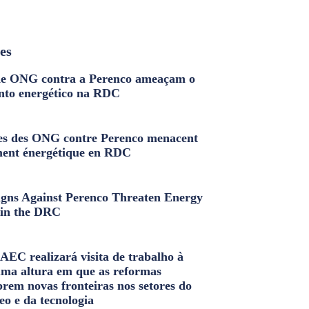
les
e ONG contra a Perenco ameaçam o
nto energético na RDC
s des ONG contre Perenco menacent
ment énergétique en RDC
ns Against Perenco Threaten Energy
in the DRC
AEC realizará visita de trabalho à
uma altura em que as reformas
brem novas fronteiras nos setores do
eo e da tecnologia