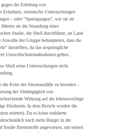
 gegen die Erteilung von
der Erlaubnis, seismische Untersuchungen
ngen – oder “Sprengungen”, wie sie sie
führten sie die Strandung eines
schen Studie, die Shell durchführte, an Land
ie Anwälte der Gruppe behaupteten, dass die
ln” darstellten, da das ursprüngliche
gere Umweltschutzmaßnahmen gelten.
ss Shell seine Untersuchungen nicht
erufung.
m die Krise der Stromausfälle zu beenden –
gerung der Abhängigkeit von
abschreckende Wirkung auf die lebenswichtige
zige Hindernis. In dem Bericht werden die
 erörtert). Da es keine etablierte
wahrscheinlich noch mehr Bürger in die
uf fossile Brennstoffe angewiesen, um seinen