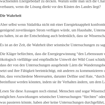
wachsenden Energiebedarf zu decken. Warum sollte man sich die Chan
verbauen, wenn die Lösung direkt vor den Küsten des Landes liegt?
Die Wahrheit
Aber selbst wenn Südafrika nicht mit einer Energieknappheit konfronti
genügend zuverlässigen Strom verfügen würde, um Haushalte, Unter
zu halten, ist an der Entscheidung auch bedenklich, dass sie Wissensc
Es ist an der Zeit, die Wahrheit über seismische Untersuchungen zu sa
Die Kläger befürchten, dass die Energiegewinnung “den Lebensraum 
ökologisch vielfältige und empfindliche Umwelt der Wild Coast schädi
dass der von den Untersuchungen ausgehende Lärm die Wanderungsbewe
setzt und ihre Fähigkeit beeinträchtigt, mit anderen zu kommunizieren
hin, dass verschiedene Meeresarten, darunter Delfine und Haie, “durc
beeinflusst werden könnten, indem sie ihr Verhalten ändern, um dem 
Lesen Sie diese Aussagen noch einmal. Menschen und sogar Wissenschaf
möglichen Auswirkungen seismischer Untersuchungen “fürchten” oder “
was passieren könnte, haben aber keine Untersuchungen durchgeführt