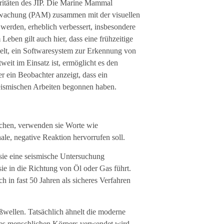
itäten des JIP. Die Marine Mammal
rwachung (PAM) zusammen mit der visuellen
werden, erheblich verbessert, insbesondere
Leben gilt auch hier, dass eine frühzeitige
elt, ein Softwaresystem zur Erkennung von
eit im Einsatz ist, ermöglicht es den
r ein Beobachter anzeigt, dass ein
seismischen Arbeiten begonnen haben.
chen, verwenden sie Worte wie
e, negative Reaktion hervorrufen soll.
ie eine seismische Untersuchung
ie in die Richtung von Öl oder Gas führt.
h in fast 50 Jahren als sicheres Verfahren
ßwellen. Tatsächlich ähnelt die moderne
des menschlichen Körpers verwendet wird,