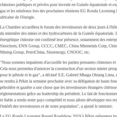
chinoises publiques et privées pour investir en Guinée équatoriale et exp
gaz et les minéraux lors des prochaines réunions EG Ronda Licensing 
africaine de l'énergie.
La Chambre accueillera le forum des investisseurs de deux jours à l'hô
du ministère des mines et des hydrocarbures de la Guinée équatoriale. 
énergétique chinoise ont confirmé leur présence, notamment des entre
Sinochem, ENN Group, CCCC, CMEC, China Minmetals Corp, China G
Mining Group, PetroChina, Sinoenergy, CNOOC, etc.
"Nous sommes impatients d'accueillir les parties prenantes chinoises
Cela nous permettra d'amorcer la construction d'un secteur minier prosp
pour le pétrole et le gaz", a déclaré S.E. Gabriel Mbaga Obiang Lima, 
se rendra à Pékin la semaine prochaine avec sa délégation de hauts fonc
pétrolière et gazière a une chose que les investisseurs étrangers chérissen
réglementations grâce au leadership du président. Le fait de fonctionne
et fiable a rendu notre pays compétitif et nous allons développer nos res
l'intérêt des investisseurs et de notre population", a ajouté le ministre.
Le EG Ronda Licensing Round Roadshow 2019 à Pékin présentera les 27