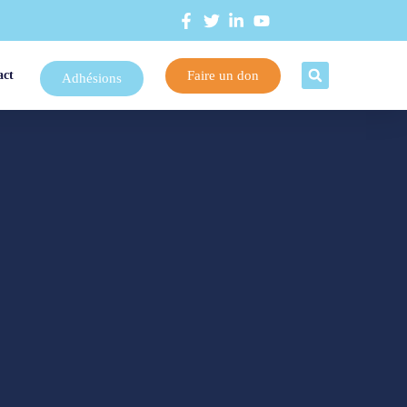
Faire un don
act
Adhésions