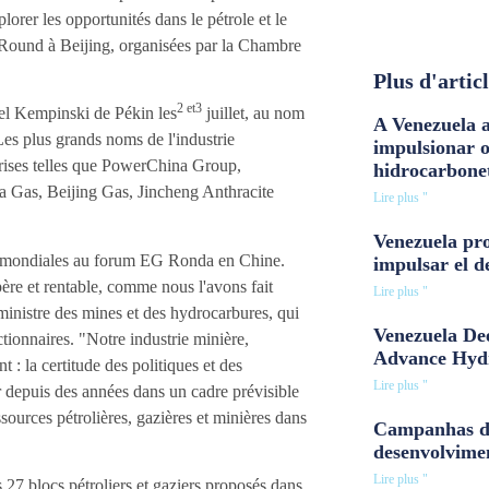
lorer les opportunités dans le pétrole et le
Round à Beijing, organisées par la Chambre
Plus d'artic
2 et
3
tel Kempinski de Pékin les
juillet, au nom
A Venezuela a
Les plus grands noms de l'industrie
impulsionar 
prises telles que PowerChina Group,
hidrocarbone
as, Beijing Gas, Jincheng Anthracite
Lire plus "
Venezuela pro
 et mondiales au forum EG Ronda en Chine.
impulsar el d
ère et rentable, comme nous l'avons fait
Lire plus "
ministre des mines et des hydrocarbures, qui
Venezuela Dee
tionnaires. "Notre industrie minière,
Advance Hyd
t : la certitude des politiques et des
Lire plus "
r depuis des années dans un cadre prévisible
sources pétrolières, gazières et minières dans
Campanhas d
desenvolvime
Lire plus "
 blocs pétroliers et gaziers proposés dans