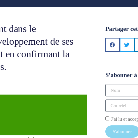
t dans le
Partager cet
veloppement de ses
t en confirmant la
s.
S'abonner à 
J'ai lu et acce
S'abonner