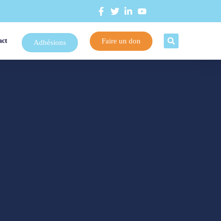
Faire un don
act
Adhésions