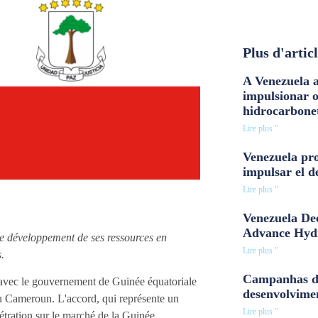
Plus d'artic
A Venezuela a
impulsionar 
hidrocarbone
Lire plus "
Venezuela pro
impulsar el d
Lire plus "
Venezuela Dee
Advance Hyd
e développement de ses ressources en
Lire plus "
.
Campanhas d
 avec le gouvernement de Guinée équatoriale
desenvolvime
du Cameroun. L'accord, qui représente un
Lire plus "
étration sur le marché de la Guinée