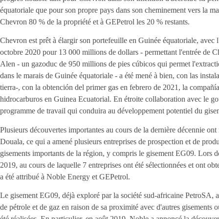
équatoriale que pour son propre pays dans son cheminement vers la max
Chevron 80 % de la propriété et à GEPetrol les 20 % restants.
Chevron est prêt à élargir son portefeuille en Guinée équatoriale, avec
octobre 2020 pour 13 000 millions de dollars - permettant l'entrée de 
Alen - un gazoduc de 950 millions de pies cúbicos qui permet l'extract
dans le marais de Guinée équatoriale - a été mené à bien, con las insta
tierra-, con la obtención del primer gas en febrero de 2021, la compañí
hidrocarburos en Guinea Ecuatorial. En étroite collaboration avec le
programme de travail qui conduira au développement potentiel du gi
Plusieurs découvertes importantes au cours de la dernière décennie ont 
Douala, ce qui a amené plusieurs entreprises de prospection et de produc
gisements importants de la région, y compris le gisement EG09. Lors de
2019, au cours de laquelle 7 entreprises ont été sélectionnées et ont obt
a été attribué à Noble Energy et GEPetrol.
Le gisement EG09, déjà exploré par la société sud-africaine PetroSA, a l
de pétrole et de gaz en raison de sa proximité avec d'autres gisements
été réalisées. En particulier, en août 2019, Noble a annoncé la découve