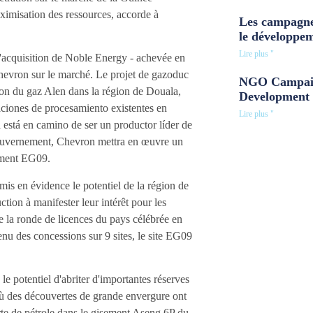
imisation des ressources, accorde à
Les campagne
le développe
Lire plus "
 l'acquisition de Noble Energy - achevée en
Chevron sur le marché. Le projet de gazoduc
NGO Campaig
ion du gaz Alen dans la région de Douala,
Development 
laciones de procesamiento existentes en
Lire plus "
a está en camino de ser un productor líder de
 gouvernement, Chevron mettra en œuvre un
sement EG09.
mis en évidence le potentiel de la région de
tion à manifester leur intérêt pour les
 la ronde de licences du pays célébrée en
enu des concessions sur 9 sites, le site EG09
e potentiel d'abriter d'importantes réserves
 où des découvertes de grande envergure ont
rte de pétrole dans le gisement Aseng 6P du