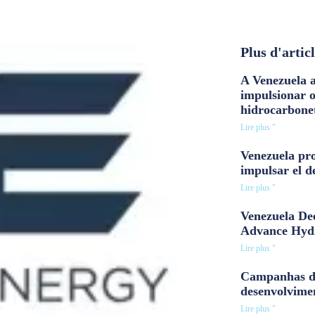
Plus d'artic
A Venezuela a
impulsionar 
hidrocarbone
Lire plus "
Venezuela pro
impulsar el d
Lire plus "
Venezuela Dee
Advance Hyd
Lire plus "
Campanhas d
desenvolvime
Lire plus "