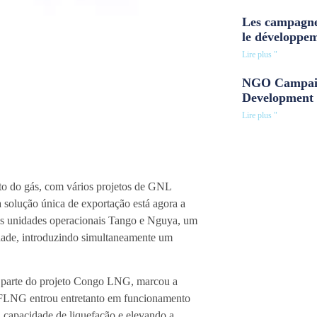
Les campagne
le développe
Lire plus "
NGO Campaig
Development 
Lire plus "
to do gás, com vários projetos de GNL
olução única de exportação está agora a
das unidades operacionais Tango e Nguya, um
dade, introduzindo simultaneamente um
parte do projeto Congo LNG, marcou a
a FLNG entrou entretanto em funcionamento
 capacidade de liquefação e elevando a