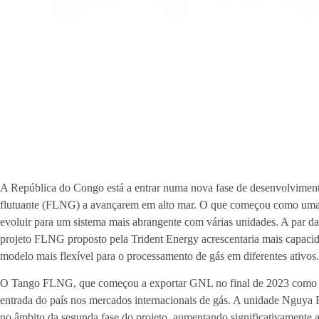
A República do Congo está a entrar numa nova fase de desenvolvimen
flutuante (FLNG) a avançarem em alto mar. O que começou como uma s
evoluir para um sistema mais abrangente com várias unidades. A par 
projeto FLNG proposto pela Trident Energy acrescentaria mais capaci
modelo mais flexível para o processamento de gás em diferentes ativos.
O Tango FLNG, que começou a exportar GNL no final de 2023 como 
entrada do país nos mercados internacionais de gás. A unidade Nguy
no âmbito da segunda fase do projeto, aumentando significativamente a