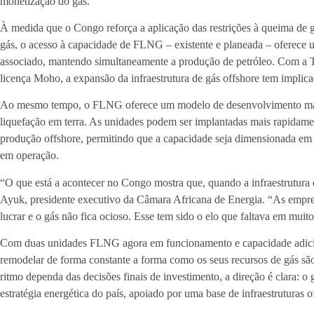
monetização do gás.
À medida que o Congo reforça a aplicação das restrições à queima de g
gás, o acesso à capacidade de FLNG – existente e planeada – oferece u
associado, mantendo simultaneamente a produção de petróleo. Com a To
licença Moho, a expansão da infraestrutura de gás offshore tem implica
Ao mesmo tempo, o FLNG oferece um modelo de desenvolvimento mais 
liquefação em terra. As unidades podem ser implantadas mais rapidamen
produção offshore, permitindo que a capacidade seja dimensionada em
em operação.
“O que está a acontecer no Congo mostra que, quando a infraestrutura e
Ayuk, presidente executivo da Câmara Africana de Energia. “As empr
lucrar e o gás não fica ocioso. Esse tem sido o elo que faltava em muit
Com duas unidades FLNG agora em funcionamento e capacidade adicio
remodelar de forma constante a forma como os seus recursos de gás s
ritmo dependa das decisões finais de investimento, a direção é clara: o g
estratégia energética do país, apoiado por uma base de infraestruturas 