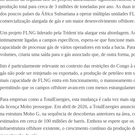
produção total para cerca de 3 milhões de toneladas por ano. As duas
dos poucos países da África Subsariana a operar múltiplas unidades 
comercialização alargada de gás e um maior desenvolvimento offshore.
Um projeto FLNG liderado pela Trident iria alargar esta abordagem. Ao
intimamente ligadas a campos específicos, espera-se que funcione mais
capacidade de processar gás de vários operadores em toda a bacia. Para 
volumes, criaria uma saída para o gás associado que, de outra forma, po
Isto é particularmente relevante no contexto das restrições do Congo à
gás não pode ser reinjetado ou exportado, a produção de petróleo tem 
mais capacidade de FLNG entra em funcionamento, o manuseamento do 
permitindo que os campos offshore avancem com menos estrangulamen
Para empresas como a TotalEnergies, esta mudança é cada vez mais sig
da licença Moho prossegue. Em abril de 2026, a TotalEnergies anunci
na estrutura Moho G, na sequência de descobertas anteriores na área,
estimados em cerca de 100 milhões de barris. Embora se espere que os
infraestrutura offshore existente, o crescimento contínuo da produção 