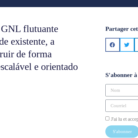
 GNL flutuante
Partager cet
e existente, a
ruir de forma
scalável e orientado
S'abonner à 
J'ai lu et acce
S'abonner