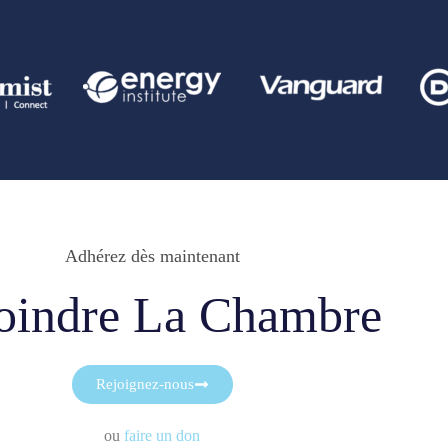
Adhérez dès maintenant
oindre La Chambre
Rejoignez-nous
ou
faire un don