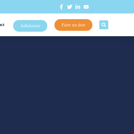
Faire un don
act
Adhésions