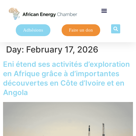
Adhésions
Faire un don
Day:
February 17, 2026
Eni étend ses activités d’exploration
en Afrique grâce à d’importantes
découvertes en Côte d’Ivoire et en
Angola