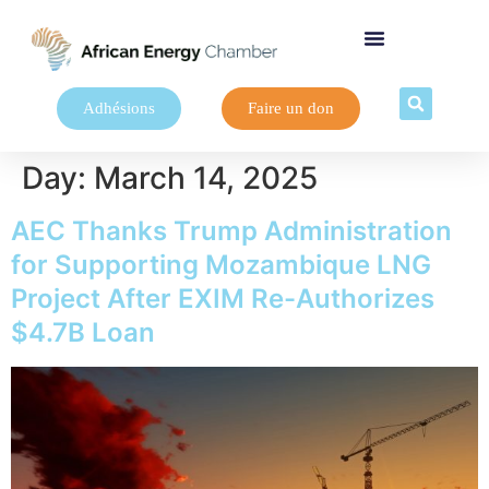
Adhésions
Faire un don
Day:
March 14, 2025
AEC Thanks Trump Administration
for Supporting Mozambique LNG
Project After EXIM Re-Authorizes
$4.7B Loan