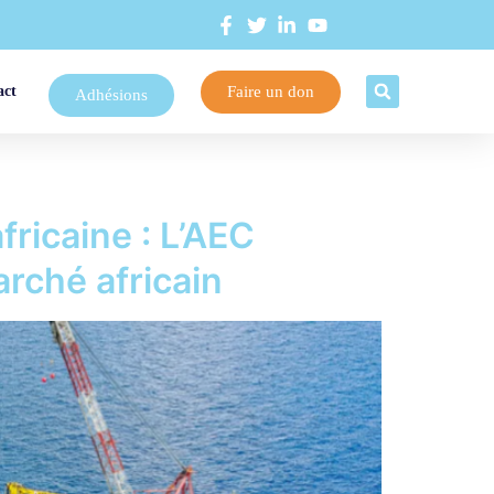
Faire un don
act
Adhésions
fricaine : L’AEC
arché africain