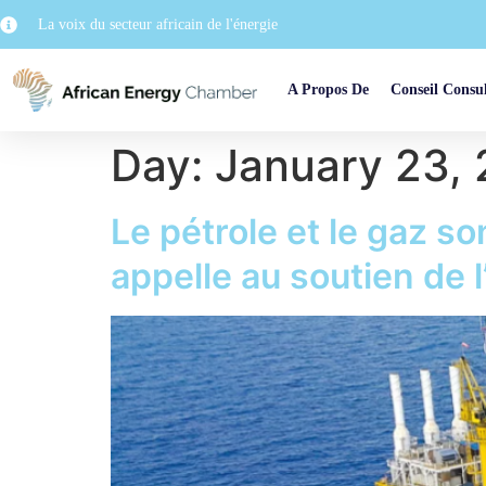
La voix du secteur africain de l'énergie
A Propos De
Conseil Consul
Day:
January 23,
Le pétrole et le gaz so
appelle au soutien de 