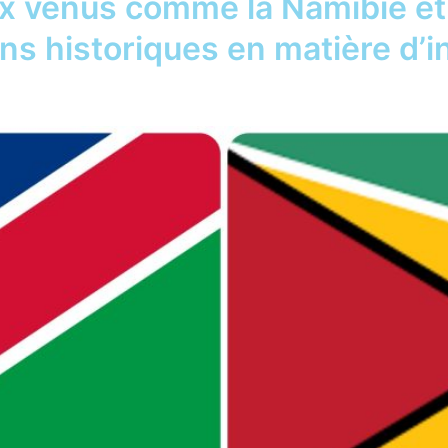
 venus comme la Namibie et
ins historiques en matière d