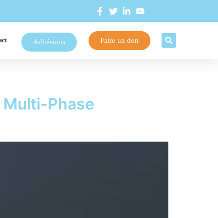
Faire un don
act
Adhésions
 Multi-Phase