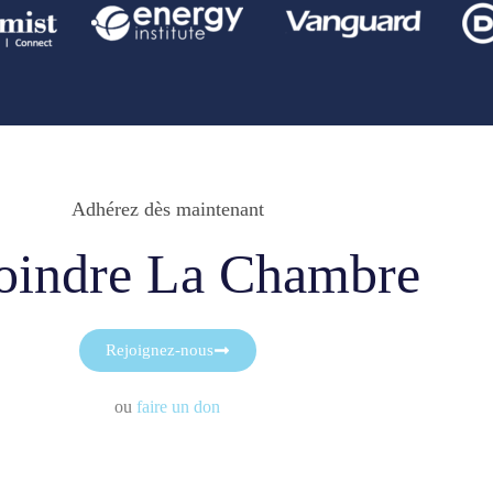
Adhérez dès maintenant
oindre La Chambre
Rejoignez-nous
ou
faire un don