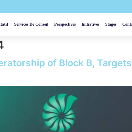
tatif
Services De Conseil
Perspectives
Initiatives
Stages
Cont
4
atorship of Block B, Targets