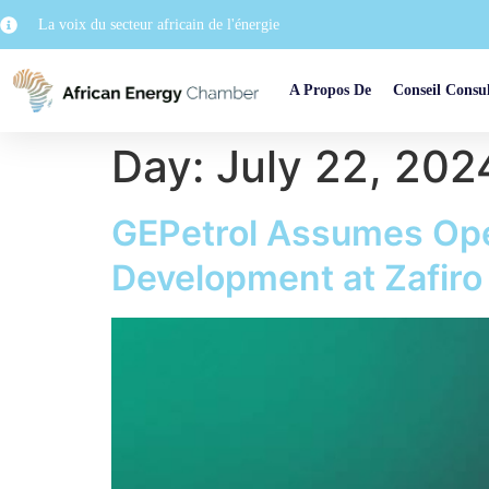
La voix du secteur africain de l'énergie
A Propos De
Conseil Consul
Day:
July 22, 202
GEPetrol Assumes Oper
Development at Zafiro