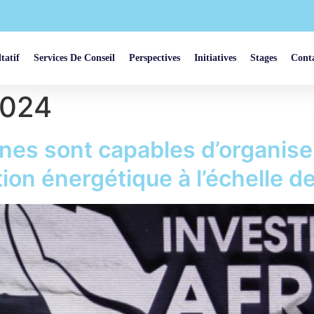
tatif
Services De Conseil
Perspectives
Initiatives
Stages
Cont
2024
ines sont capables d’organiser
on énergétique à l’échelle de