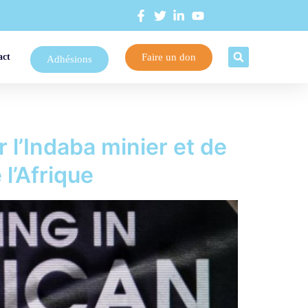
Faire un don
act
Adhésions
 l’Indaba minier et de
 l’Afrique