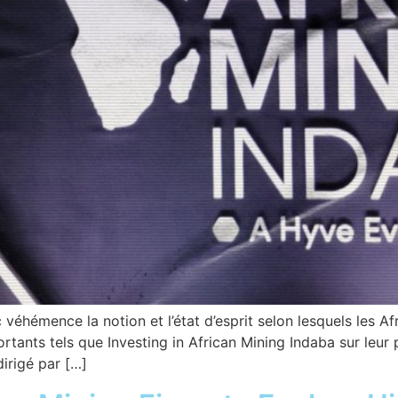
 véhémence la notion et l’état d’esprit selon lesquels les Af
rtants tels que Investing in African Mining Indaba sur leur p
dirigé par […]