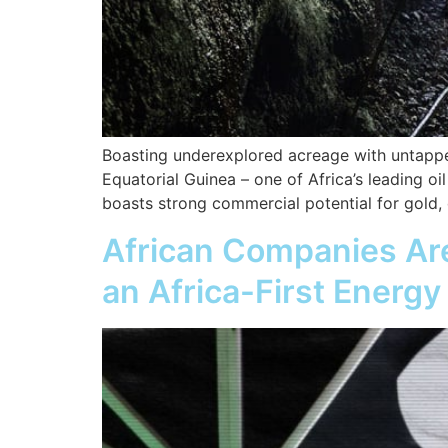
Boasting underexplored acreage with untapped 
Equatorial Guinea – one of Africa’s leading oi
boasts strong commercial potential for gold,
African Companies Ar
an Africa-First Energy