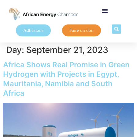
Adhésions
Faire un don
Day:
September 21, 2023
Africa Shows Real Promise in Green
Hydrogen with Projects in Egypt,
Mauritania, Namibia and South
Africa