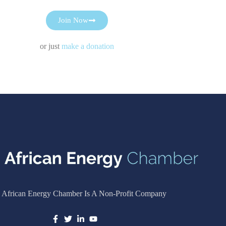
Join Now
or just
make a donation
 African Energy Chamber Is A Non-Profit Company