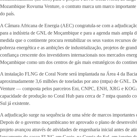
Mozambique Rovuma Venture, o contrato marca um marco importante n
do país.
A Câmara Africana de Energia (AEC) congratula-se com a adjudicação 
para a indústria de GNL de Moçambique e para a agenda mais ampla d
medida que o continente procura rentabilizar os seus vastos recursos 
pobreza energética e as ambições de industrialização, projetos de gra
confiança crescente dos investidores internacionais nos mercados energ
Moçambique como um dos centros de gás mais estratégicos do continen
A instalação FLNG de Coral Norte será implantada na Área 4 da Baci
aproximadamente 3,6 milhões de toneladas por ano (mtpa) de GNL.
Venture — composta pelos parceiros Eni, CNPC, ENH, XRG e KOGAS 
capacidade de produção no Coral Hub para cerca de 7 mtpa quando c
Sul já existente.
A adjudicação surge na sequência de uma série de marcos importantes d
Depois de o governo moçambicano ter aprovado o plano de desenvolvi
projeto avançou através de atividades de engenharia inicial antes de a
lançamento do casco FLNG em Geoje, na Coreia do Sul, em janeiro de 