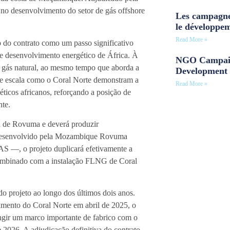
o desenvolvimento do setor de gás offshore
Les campagne
le développe
Read More »
do contrato como um passo significativo
e desenvolvimento energético de África. À
NGO Campaig
de gás natural, ao mesmo tempo que aborda a
Development 
nde escala como o Coral Norte demonstram a
Read More »
éticos africanos, reforçando a posição de
te.
a de Rovuma e deverá produzir
 Desenvolvido pela Mozambique Rovuma
—, o projeto duplicará efetivamente a
ombinado com a instalação FLNG de Coral
o projeto ao longo dos últimos dois anos.
mento do Coral Norte em abril de 2025, o
tingir um marco importante de fabrico com o
2026. A adjudicação definitiva do contrato