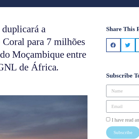
 duplicará a
Share This 
 Coral para 7 milhões
ando Moçambique entre
 GNL de África.
Subscribe T
I have read a
Subscribe