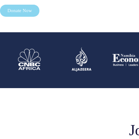
Donate Now
J