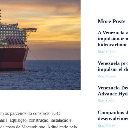
More Posts
A Venezuela a
impulsionar 
hidrocarbone
Read More »
Venezuela pro
impulsar el d
Read More »
Venezuela Dee
Advance Hyd
Read More »
Campanhas d
om os parceiros do consórcio JGC
desenvolvime
ia, aquisição, construção, instalação e
Read More »
 da costa de Moçambique. Adjudicado pela